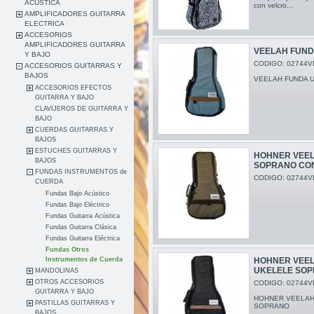
ACUSTICA
con velcro...
AMPLIFICADORES GUITARRA
ELECTRICA
ACCESORIOS
AMPLIFICADORES GUITARRA
VEELAH FUND
Y BAJO
CODIGO: 02744V
ACCESORIOS GUITARRAS Y
BAJOS
VEELAH FUNDA 
ACCESORIOS EFECTOS
GUITARRA Y BAJO
CLAVIJEROS DE GUITARRA Y
BAJO
CUERDAS GUITARRAS Y
BAJOS
ESTUCHES GUITARRAS Y
HOHNER VEEL
BAJOS
SOPRANO CO
FUNDAS INSTRUMENTOS de
CODIGO: 02744V
CUERDA
Fundas Bajo Acústico
Fundas Bajo Eléctrico
Fundas Guitarra Acústica
Fundas Guitarra Clásica
Fundas Guitarra Eléctrica
Fundas Otros
Instrumentos de Cuerda
HOHNER VEE
UKELELE SO
MANDOLINAS
OTROS ACCESORIOS
CODIGO: 02744V
GUITARRA Y BAJO
HOHNER VEELAH
PASTILLAS GUITARRAS Y
SOPRANO
BAJOS