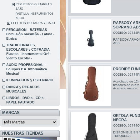
REPUESTOS GUITARRA Y
BAJO
PASTILLA INSTRUMENTOS
ARCO
RAPSODY ARM
EFECTOS GUITARRA Y BAJO
SOPRANO AB
PERCUSION - BATERIAS
CODIGO: 02744R
Percusión brasileña - Latina -
Etnica
RAPSODY ARMON
ABS
TRADICIONALES,
ESCOLARES y COFRADIA
Flautas - Instrumental Orf -
Viento Escolar -
AUDIO PROFESIONAL -
PRODIPE FUN
Equipos P.A. Informática
Musical
CODIGO: 02744P
ILUMINACION y ESCENARIO
Acolchado de 12mm
tiradores de cuero
DANZA y REGALOS
Acabado marrón.
MUSICALES
LIBROS - DVD's - CD's -
PAPEL PAUTADO
MARCAS
ORTOLA FUND
NEGRA
CODIGO: 02744O
DISPONIBLE EN 
NUESTRAS TIENDAS
TURQUESA