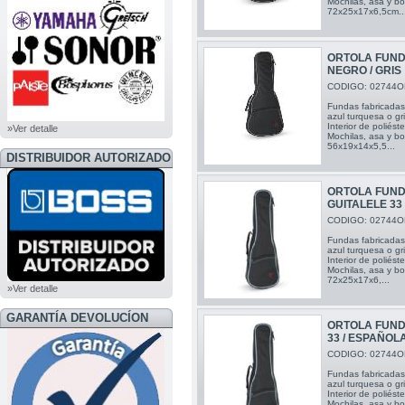
Mochilas, asa y bol
72x25x17x6,5cm..
ORTOLA FUND
NEGRO / GRIS
CODIGO: 02744O
Fundas fabricadas 
azul turquesa o gr
Interior de poliés
»Ver detalle
Mochilas, asa y bol
56x19x14x5,5...
DISTRIBUIDOR AUTORIZADO
BOSS
ORTOLA FUND
GUITALELE 3
CODIGO: 02744O
Fundas fabricadas 
azul turquesa o gr
Interior de poliés
Mochilas, asa y bol
72x25x17x6,...
»Ver detalle
GARANTÍA DEVOLUCÍON
ORTOLA FUND
33 / ESPAÑOLA
CODIGO: 02744O
Fundas fabricadas 
azul turquesa o gr
Interior de poliés
Mochilas, asa y bol