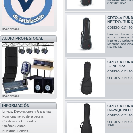
82x28x21x7c...
ORTOLA FUND
NEGRO / TUR
CODIGO: 02744O
»Ver detalle
Fundas fabricadas 
azul turquesa o gr
AUDIO PROFESIONAL
Interior de poliés
Mochilas, asa y bol
56x19x14x5,...
ORTOLA FUND
32 NEGRA
CODIGO: 02744O
ORTOLA FUNDA U
»Ver detalle
INFORMACIÓN
ORTOLA FUND
CAVAQUIÑO 1
Envios, Devoluciones y Garantias
CODIGO: 02744O
Funcionamiento de la pagina
Condiciones Generales
ORTOLA FUNDA 
19-N
Quiénes Somos
Nuestras Tiendas