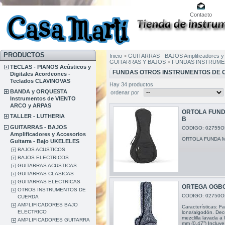
Contacto
PRODUCTOS
Inicio
>
GUITARRAS - BAJOS Amplificadores y 
GUITARRAS Y BAJOS
>
FUNDAS INSTRUME
TECLAS - PIANOS Acústicos y
FUNDAS OTROS INSTRUMENTOS DE
Digitales Acordeones -
Teclados CLAVINOVAS
Hay 34 productos
BANDA y ORQUESTA
ordenar por
Instrumentos de VIENTO
ARCO y ARPAS
ORTOLA FUND
TALLER - LUTHERIA
B
GUITARRAS - BAJOS
CODIGO: 02755O
Amplificadores y Accesorios
ORTOLA FUNDA 
Guitarra - Bajo UKELELES
BAJOS ACUSTICOS
BAJOS ELECTRICOS
GUITARRAS ACUSTICAS
GUITARRAS CLASICAS
GUITARRAS ELECTRICAS
ORTEGA OGBC
OTROS INSTRUMENTOS DE
CODIGO: 02750O
CUERDA
AMPLIFICADORES BAJO
Características: F
ELECTRICO
lona/algodón. Dec
mezclilla lavada a
AMPLIFICADORES GUITARRA
mm (0,47”) Incluye