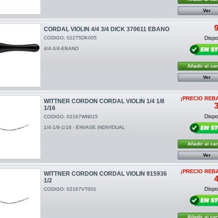
Ver
9
CORDAL VIOLIN 4/4 3/4 DICK 370611 EBANO
CODIGO: 02275DK005
Dispon
4/4-3/4-EBANO
Añadir al car
Ver
¡PRECIO REB
WITTNER CORDON CORDAL VIOLIN 1/4 1/8
3
1/16
Dispon
CODIGO: 02167WN015
1/4-1/8-1/16 - ENVASE INDIVIDUAL
Añadir al car
Ver
¡PRECIO REB
WITTNER CORDON CORDAL VIOLIN 915936
4
1/2
Dispon
CODIGO: 02167VT001
Añadir al car