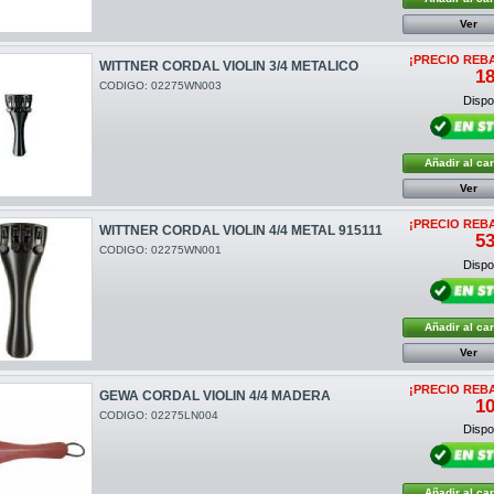
Ver
¡PRECIO REB
WITTNER CORDAL VIOLIN 3/4 METALICO
18
CODIGO: 02275WN003
Dispon
Añadir al car
Ver
¡PRECIO REB
WITTNER CORDAL VIOLIN 4/4 METAL 915111
53
CODIGO: 02275WN001
Dispon
Añadir al car
Ver
¡PRECIO REB
GEWA CORDAL VIOLIN 4/4 MADERA
10
CODIGO: 02275LN004
Dispon
Añadir al car