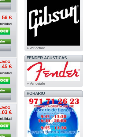
.56 €
ibilidad
rito
» Ver detalle
FENDER ACUSTICAS
AJADO!
.45 €
ibilidad
» Ver detalle
rito
HORARIO
AJADO!
.03 €
ibilidad
rito