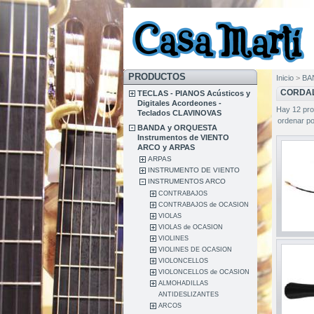
PRODUCTOS
Inicio
>
BA
CORDAL
TECLAS - PIANOS Acústicos y
Digitales Acordeones -
Hay 12 pro
Teclados CLAVINOVAS
ordenar po
BANDA y ORQUESTA
Instrumentos de VIENTO
ARCO y ARPAS
ARPAS
INSTRUMENTO DE VIENTO
INSTRUMENTOS ARCO
CONTRABAJOS
CONTRABAJOS de OCASION
VIOLAS
VIOLAS de OCASION
VIOLINES
VIOLINES DE OCASION
VIOLONCELLOS
VIOLONCELLOS de OCASION
ALMOHADILLAS
ANTIDESLIZANTES
ARCOS