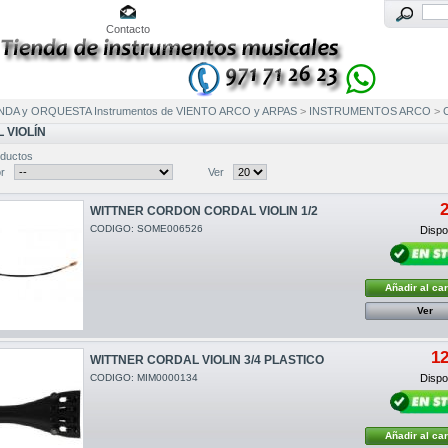
Contacto
NDA y ORQUESTA Instrumentos de VIENTO ARCO y ARPAS
>
INSTRUMENTOS ARCO
>
 VIOLÍN
ductos
r
Ver
2
WITTNER CORDON CORDAL VIOLIN 1/2
CODIGO: SOME006526
Dispon
Añadir al car
Ver
12
WITTNER CORDAL VIOLIN 3/4 PLASTICO
CODIGO: MIM0000134
Dispon
Añadir al car