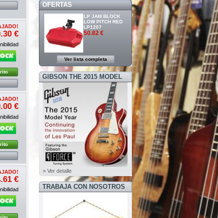
OFERTAS
LP JAM BLOCK
LOW PITCH RED
AJADO!
LP1207
.30 €
50.82 €
ibilidad
Ver lista completa
rito
GIBSON THE 2015 MODEL
YEAR
AJADO!
.00 €
ibilidad
rito
» Ver detalle
AJADO!
.61 €
TRABAJA CON NOSOTROS
ibilidad
rito