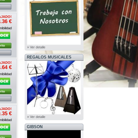
AJADO!
.36 €
ibilidad
rito
» Ver detalle
REGALOS MUSICALES
AJADO!
.64 €
ibilidad
rito
AJADO!
.35 €
» Ver detalle
ibilidad
GIBSON
rito