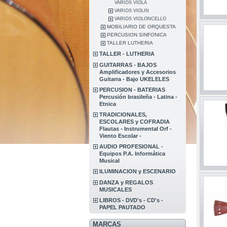
VARIOS VIOLA
VARIOS VIOLIN
VARIOS VIOLONCELLO
MOBILIARIO DE ORQUESTA
PERCUSION SINFONICA
TALLER LUTHERIA
TALLER - LUTHERIA
GUITARRAS - BAJOS
Amplificadores y Accesorios
Guitarra - Bajo UKELELES
PERCUSION - BATERIAS
Percusión brasileña - Latina -
Etnica
TRADICIONALES,
ESCOLARES y COFRADIA
Flautas - Instrumental Orf -
Viento Escolar -
AUDIO PROFESIONAL -
Equipos P.A. Informática
Musical
ILUMINACION y ESCENARIO
DANZA y REGALOS
MUSICALES
LIBROS - DVD's - CD's -
PAPEL PAUTADO
MARCAS