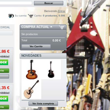
Bienvenido,
Entrar
Su cuenta
Carrito:
0
productos,
0.00€
COMPRA ACTUAL
CORDAL
Sin productos
Total
0.00 €
Ver Carrito
.86 €
NOVEDADES
ibilidad
rito
.35 €
ibilidad
Ver lista completa
rito