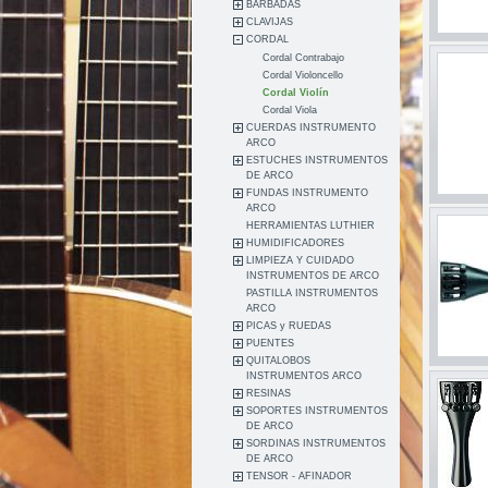
BARBADAS
CLAVIJAS
CORDAL
Cordal Contrabajo
Cordal Violoncello
Cordal Violín
Cordal Viola
CUERDAS INSTRUMENTO
ARCO
ESTUCHES INSTRUMENTOS
DE ARCO
FUNDAS INSTRUMENTO
ARCO
HERRAMIENTAS LUTHIER
HUMIDIFICADORES
LIMPIEZA Y CUIDADO
INSTRUMENTOS DE ARCO
PASTILLA INSTRUMENTOS
ARCO
PICAS y RUEDAS
PUENTES
QUITALOBOS
INSTRUMENTOS ARCO
RESINAS
SOPORTES INSTRUMENTOS
DE ARCO
SORDINAS INSTRUMENTOS
DE ARCO
TENSOR - AFINADOR