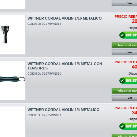
Ver
¡PRECIO REB
WITTNER CORDAL VIOLIN 1/16 METALICO
20
CODIGO: 02275WN016
Dispon
Añadir al car
Ver
¡PRECIO REB
WITTNER CORDAL VIOLIN 1/8 METAL CON
40
TENSORES
Dispon
CODIGO: 02275WN010
Añadir al car
Ver
¡PRECIO REB
WITTNER CORDAL VIOLIN 1/4 METALICO
34
CODIGO: 02275WN004
Dispon
Añadir al car