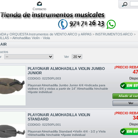
Contacto
NDA y ORQUESTA Instrumentos de VIENTO ARCO y ARPAS
>
INSTRUMENTOS ARCO
>
ILLAS
>
Almohadillas Violín - Viola
AIR
uctos
r
Ver
¡PRECIO REB
PLAYONAIR ALMOHADILLA VIOLIN JUMBO
47
JUNIOR
Dispon
CODIGO: 02250PL003
Playonair Almohadilla Jumbo Junior 4/4 •Indicada para
violines 4/4 y violas a partir de 14" Almohadilla hinchable
•Ajuste individual
Añadir al car
Ver
¡PRECIO REB
PLAYONAIR ALMOHADILLA VIOLIN
34
STANDARD
Dispon
CODIGO: 02250PL001
Playonair Almohadilla Standard •Violín 4/4 - 1/2 y Viola
•Almohadilla hinchable •Ajuste individual