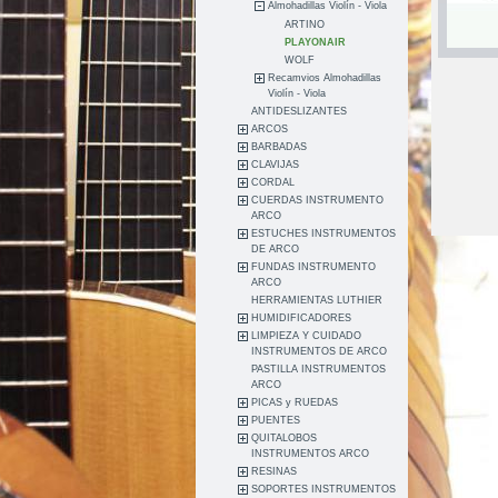
Almohadillas Violín - Viola
ARTINO
PLAYONAIR
WOLF
Recamvios Almohadillas
Violín - Viola
ANTIDESLIZANTES
ARCOS
BARBADAS
CLAVIJAS
CORDAL
CUERDAS INSTRUMENTO
ARCO
ESTUCHES INSTRUMENTOS
DE ARCO
FUNDAS INSTRUMENTO
ARCO
HERRAMIENTAS LUTHIER
HUMIDIFICADORES
LIMPIEZA Y CUIDADO
INSTRUMENTOS DE ARCO
PASTILLA INSTRUMENTOS
ARCO
PICAS y RUEDAS
PUENTES
QUITALOBOS
INSTRUMENTOS ARCO
RESINAS
SOPORTES INSTRUMENTOS