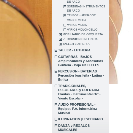
DE ARCO
SORDINAS INSTRUMENTOS
DE ARCO
TENSOR - AFINADOR
VARIOS VIOLA
VARIOS VIOLIN
VARIOS VIOLONCELLO
MOBILIARIO DE ORQUESTA
PERCUSION SINFONICA
TALLER LUTHERIA
TALLER - LUTHERIA
GUITARRAS - BAJOS
Amplificadores y Accesorios
Guitarra - Bajo UKELELES
PERCUSION - BATERIAS
Percusión brasileña - Latina -
Etnica
TRADICIONALES,
ESCOLARES y COFRADIA
Flautas - Instrumental Orf -
Viento Escolar -
AUDIO PROFESIONAL -
Equipos P.A. Informática
Musical
ILUMINACION y ESCENARIO
DANZA y REGALOS
MUSICALES