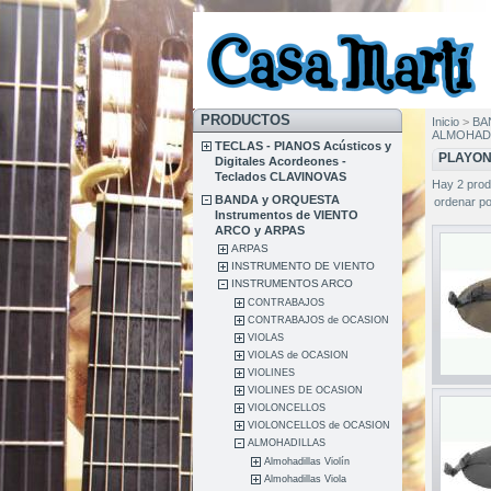
PRODUCTOS
Inicio
>
BA
ALMOHAD
TECLAS - PIANOS Acústicos y
PLAYON
Digitales Acordeones -
Teclados CLAVINOVAS
Hay 2 prod
BANDA y ORQUESTA
ordenar po
Instrumentos de VIENTO
ARCO y ARPAS
ARPAS
INSTRUMENTO DE VIENTO
INSTRUMENTOS ARCO
CONTRABAJOS
CONTRABAJOS de OCASION
VIOLAS
VIOLAS de OCASION
VIOLINES
VIOLINES DE OCASION
VIOLONCELLOS
VIOLONCELLOS de OCASION
ALMOHADILLAS
Almohadillas Violín
Almohadillas Viola