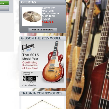
OFERTAS
rito
PAISTE 20"
MASTERS
MELLOW RIDE
BLUE BIRD
PLATO
433.00 €
Ver lista completa
GIBSON THE 2015 MODEL
YEAR
» Ver detalle
TRABAJA CON NOSOTROS