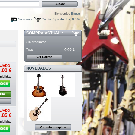
Bienvenido,
Entrar
Su cuenta
Carrito:
0
productos,
0.00€
COMPRA ACTUAL
Sin productos
Total
0.00 €
Ver Carrito
AJADO!
NOVEDADES
.00 €
ibilidad
rito
AJADO!
.85 €
ibilidad
Ver lista completa