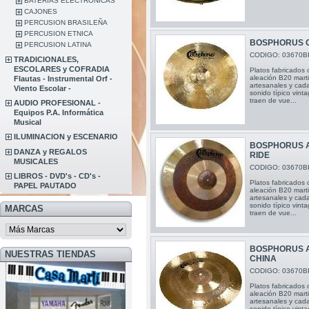
BATERIAS ELECTRONICAS
CAJONES
PERCUSION BRASILEÑA
PERCUSION ETNICA
BOSPHORUS G
PERCUSION LATINA
CODIGO: 03670B
TRADICIONALES,
ESCOLARES y COFRADIA
Platos fabricados 
aleación B20 mart
Flautas - Instrumental Orf -
artesanales y cada
Viento Escolar -
sonido típico vint
traen de vue...
AUDIO PROFESIONAL -
Equipos P.A. Informática
Musical
ILUMINACION y ESCENARIO
BOSPHORUS A
DANZA y REGALOS
RIDE
MUSICALES
CODIGO: 03670B
LIBROS - DVD's - CD's -
Platos fabricados 
PAPEL PAUTADO
aleación B20 mart
artesanales y cada
sonido típico vint
MARCAS
traen de vue...
BOSPHORUS 
NUESTRAS TIENDAS
CHINA
CODIGO: 03670B
Platos fabricados 
aleación B20 mart
artesanales y cada
sonido típico vint