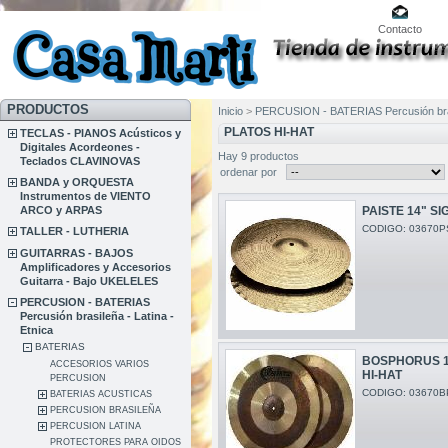
Contacto
PRODUCTOS
Inicio
>
PERCUSION - BATERIAS Percusión brasi
PLATOS HI-HAT
TECLAS - PIANOS Acústicos y
Digitales Acordeones -
Hay 9 productos
Teclados CLAVINOVAS
ordenar por
BANDA y ORQUESTA
Instrumentos de VIENTO
ARCO y ARPAS
PAISTE 14" S
CODIGO: 03670P
TALLER - LUTHERIA
GUITARRAS - BAJOS
Amplificadores y Accesorios
Guitarra - Bajo UKELELES
PERCUSION - BATERIAS
Percusión brasileña - Latina -
Etnica
BATERIAS
BOSPHORUS 1
ACCESORIOS VARIOS
HI-HAT
PERCUSION
CODIGO: 03670B
BATERIAS ACUSTICAS
PERCUSION BRASILEÑA
PERCUSION LATINA
PROTECTORES PARA OIDOS