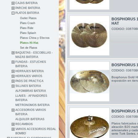
CAJAS BATERIA
PARCHE BATERIA
PLATOS BATERIA
Outlet Platos
BOSPHORUS 1
HAT
Plato Crash
Plato Ride
CODIGO: 03670B
Plato Splash
Platos China y Efectos
Platos Hi-Hat
Set de Platos
BAQUETAS - ESCOBILLAS -
MAZAS BATERIA
FUNDAS - ESTUCHES
BOSPHORUS 1
BATERIA
CODIGO: 03670B
HERRAJES BATERIA
HERRAJES VARIOS
Bosphorus Gold Hi
exposición en tie
PADS DE PRACTICA
SILLINES BATERIA
ALFOMBRAS BATERIA
LLAVES - AFINADORES
BATERIA
METRONOMOS BATERIA
ACCESORIOS VARIOS
BOSPHORUS 1
BATERIA
CODIGO: 03670B
ALQUILER BATERIAS
Platos fabricados 
RECAMBIOS
aleación B20 mart
VARIOS ACCESORIOS PEDAL
artesanales y cada
serie Turk Series,
BOMBO