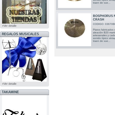
traen de vue...
BOSPHORUS N
CRASH
CODIGO: 03670B
»Ver detalle
Platos fabricados 
aleación B20 mart
REGALOS MUSICALES
artesanales y cada
sonido típico vint
traen de vue...
»Ver detalle
TAKAMINE