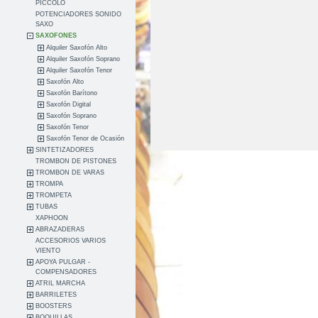
PICCOLO
POTENCIADORES SONIDO
SAXO
SAXOFONES
Alquiler Saxofón Alto
Alquiler Saxofón Soprano
Alquiler Saxofón Tenor
Saxofón Alto
Saxofón Barítono
Saxofón Digital
Saxofón Soprano
Saxofón Tenor
Saxofón Tenor de Ocasión
SINTETIZADORES
TROMBON DE PISTONES
TROMBON DE VARAS
TROMPA
TROMPETA
TUBAS
XAPHOON
ABRAZADERAS
ACCESORIOS VARIOS
VIENTO
APOYA PULGAR -
COMPENSADORES
ATRIL MARCHA
BARRILETES
BOOSTERS
BOQUILLAS