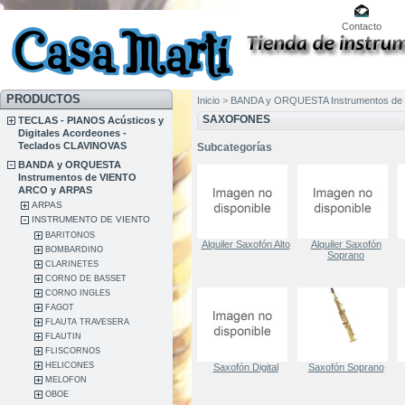
Contacto
PRODUCTOS
Inicio
>
BANDA y ORQUESTA Instrumentos de
SAXOFONES
TECLAS - PIANOS Acústicos y
Digitales Acordeones -
Teclados CLAVINOVAS
Subcategorías
BANDA y ORQUESTA
Instrumentos de VIENTO
ARCO y ARPAS
ARPAS
INSTRUMENTO DE VIENTO
BARITONOS
Alquiler Saxofón Alto
Alquiler Saxofón
BOMBARDINO
Soprano
CLARINETES
CORNO DE BASSET
CORNO INGLES
FAGOT
FLAUTA TRAVESERA
FLAUTIN
FLISCORNOS
HELICONES
Saxofón Digital
Saxofón Soprano
MELOFON
OBOE