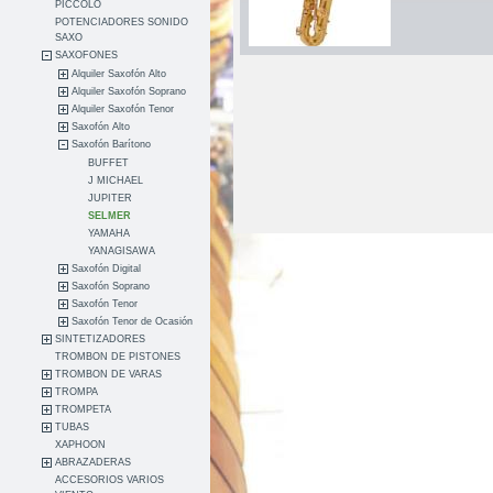
PICCOLO
POTENCIADORES SONIDO
SAXO
SAXOFONES
Alquiler Saxofón Alto
Alquiler Saxofón Soprano
Alquiler Saxofón Tenor
Saxofón Alto
Saxofón Barítono
BUFFET
J MICHAEL
JUPITER
SELMER
YAMAHA
YANAGISAWA
Saxofón Digital
Saxofón Soprano
Saxofón Tenor
Saxofón Tenor de Ocasión
SINTETIZADORES
TROMBON DE PISTONES
TROMBON DE VARAS
TROMPA
TROMPETA
TUBAS
XAPHOON
ABRAZADERAS
ACCESORIOS VARIOS