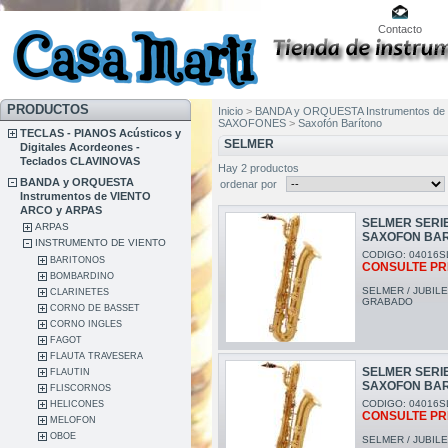
Contacto
PRODUCTOS
Inicio
>
BANDA y ORQUESTA Instrumentos de
SAXOFONES
>
Saxofón Barítono
TECLAS - PIANOS Acústicos y
SELMER
Digitales Acordeones -
Teclados CLAVINOVAS
Hay 2 productos
BANDA y ORQUESTA
ordenar por
Instrumentos de VIENTO
ARCO y ARPAS
SELMER SERIE
ARPAS
SAXOFON BA
INSTRUMENTO DE VIENTO
CODIGO: 04016S
BARITONOS
CONSULTE PR
BOMBARDINO
SELMER / JUBILE
CLARINETES
GRABADO
CORNO DE BASSET
CORNO INGLES
FAGOT
FLAUTA TRAVESERA
SELMER SERIE
FLAUTIN
SAXOFON BA
FLISCORNOS
CODIGO: 04016S
HELICONES
CONSULTE PR
MELOFON
OBOE
SELMER / JUBIL