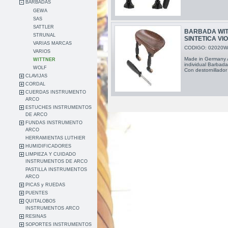
BARBADAS
GEWA
SAS
SATTLER
BARBADA WIT
STRUNAL
SINTETICA VIO
VARIAS MARCAS
CODIGO: 02020W
VARIOS
Made in Germany 
WITTNER
individual Barbada
WOLF
Con destornillador
CLAVIJAS
CORDAL
CUERDAS INSTRUMENTO
ARCO
ESTUCHES INSTRUMENTOS
DE ARCO
FUNDAS INSTRUMENTO
ARCO
HERRAMIENTAS LUTHIER
HUMIDIFICADORES
LIMPIEZA Y CUIDADO
INSTRUMENTOS DE ARCO
PASTILLA INSTRUMENTOS
ARCO
PICAS y RUEDAS
PUENTES
QUITALOBOS
INSTRUMENTOS ARCO
RESINAS
SOPORTES INSTRUMENTOS