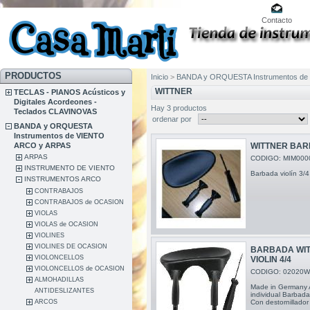
Contacto
PRODUCTOS
Inicio
>
BANDA y ORQUESTA Instrumentos de
WITTNER
TECLAS - PIANOS Acústicos y
Digitales Acordeones -
Hay 3 productos
Teclados CLAVINOVAS
ordenar por
BANDA y ORQUESTA
Instrumentos de VIENTO
ARCO y ARPAS
WITTNER BARBA
ARPAS
CODIGO: MIM000
INSTRUMENTO DE VIENTO
Barbada violín 3/4
INSTRUMENTOS ARCO
CONTRABAJOS
CONTRABAJOS de OCASION
VIOLAS
VIOLAS de OCASION
VIOLINES
VIOLINES DE OCASION
BARBADA WIT
VIOLONCELLOS
VIOLIN 4/4
VIOLONCELLOS de OCASION
CODIGO: 02020W
ALMOHADILLAS
Made in Germany 
ANTIDESLIZANTES
individual Barbada
Con destornillador
ARCOS