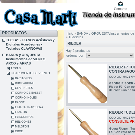
Contacto
PRODUCTOS
Inicio
>
BANDA y ORQUESTA Instrumentos de
>
Tudeleros
TECLAS - PIANOS Acústicos y
RIEGER
Digitales Acordeones -
Teclados CLAVINOVAS
Hay 2 productos
BANDA y ORQUESTA
ordenar por
Instrumentos de VIENTO
ARCO y ARPAS
RIEGER F7 TU
ARPAS
CONTRAFAGO
INSTRUMENTO DE VIENTO
CODIGO: 04217R
BARITONOS
BOMBARDINO
GEORG RIEGER - T
Rieger F7. Con est
CLARINETES
de cada una de tu
CORNO DE BASSET
CORNO INGLES
FAGOT
FLAUTA TRAVESERA
RIEGER TUDE
FLAUTIN
FLISCORNOS
CODIGO: 04217R
CONSULTE PR
HELICONES
MELOFON
Georg Rieger - Tu
OBOE
F5. Con esta herra