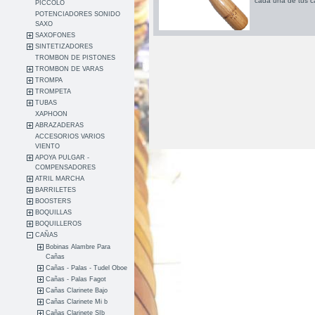
cada una de tus c
PICCOLO
POTENCIADORES SONIDO
SAXO
SAXOFONES
SINTETIZADORES
TROMBON DE PISTONES
TROMBON DE VARAS
TROMPA
TROMPETA
TUBAS
XAPHOON
ABRAZADERAS
ACCESORIOS VARIOS
VIENTO
APOYA PULGAR -
COMPENSADORES
ATRIL MARCHA
BARRILETES
BOOSTERS
BOQUILLAS
BOQUILLEROS
CAÑAS
Bobinas Alambre Para
Cañas
Cañas - Palas - Tudel Oboe
Cañas - Palas Fagot
Cañas Clarinete Bajo
Cañas Clarinete Mi b
Cañas Clarinete SIb