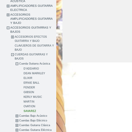
ACUSTICA
AMPLIFICADORES GUITARRA
ELECTRICA
ACCESORIOS
AMPLIFICADORES GUITARRA
Y BAJO
ACCESORIOS GUITARRAS Y
BAJOS
ACCESORIOS EFECTOS
GUITARRA Y BAJO
CLAVIJEROS DE GUITARRA Y
BAJO
CUERDAS GUITARRAS Y
BAJOS
Cuerda Guitarra Acústica
D'ADDARIO
DEAN MARKLEY
ELIXIR
ERNIE BALL
FENDER
GIBSON
KERLY MUSIC
MARTIN
OVATION
SAVAREZ
Cuerdas Bajo Acústico
Cuerdas Bajo Eléctrico
Cuerdas Guitarra Clásica
Cuerdas Guitarra Eléctrica