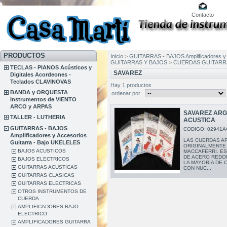
Contacto
PRODUCTOS
Inicio
>
GUITARRAS - BAJOS Amplificadores y 
GUITARRAS Y BAJOS
>
CUERDAS GUITARR
TECLAS - PIANOS Acústicos y
SAVAREZ
Digitales Acordeones -
Teclados CLAVINOVAS
Hay 1 productos
BANDA y ORQUESTA
ordenar por
Instrumentos de VIENTO
ARCO y ARPAS
SAVAREZ ARG
TALLER - LUTHERIA
ACUSTICA
GUITARRAS - BAJOS
CODIGO: 02941A
Amplificadores y Accesorios
LAS CUERDAS A
Guitarra - Bajo UKELELES
ORIGINALMENTE
BAJOS ACUSTICOS
MACCAFERRI. E
DE ACERO REDO
BAJOS ELECTRICOS
LA MAYORIA DE 
GUITARRAS ACUSTICAS
CON NUC...
GUITARRAS CLASICAS
GUITARRAS ELECTRICAS
OTROS INSTRUMENTOS DE
CUERDA
AMPLIFICADORES BAJO
ELECTRICO
AMPLIFICADORES GUITARRA