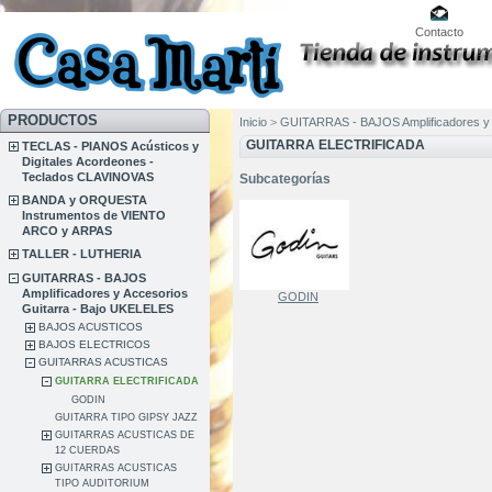
Contacto
PRODUCTOS
Inicio
>
GUITARRAS - BAJOS Amplificadores y 
GUITARRA ELECTRIFICADA
TECLAS - PIANOS Acústicos y
Digitales Acordeones -
Teclados CLAVINOVAS
Subcategorías
BANDA y ORQUESTA
Instrumentos de VIENTO
ARCO y ARPAS
TALLER - LUTHERIA
GUITARRAS - BAJOS
Amplificadores y Accesorios
GODIN
Guitarra - Bajo UKELELES
BAJOS ACUSTICOS
BAJOS ELECTRICOS
GUITARRAS ACUSTICAS
GUITARRA ELECTRIFICADA
GODIN
GUITARRA TIPO GIPSY JAZZ
GUITARRAS ACUSTICAS DE
12 CUERDAS
GUITARRAS ACUSTICAS
TIPO AUDITORIUM