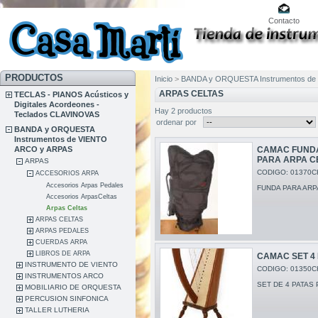
Contacto
PRODUCTOS
Inicio
>
BANDA y ORQUESTA Instrumentos de
ARPAS CELTAS
TECLAS - PIANOS Acústicos y
Digitales Acordeones -
Hay 2 productos
Teclados CLAVINOVAS
ordenar por
BANDA y ORQUESTA
Instrumentos de VIENTO
ARCO y ARPAS
CAMAC FUNDA
PARA ARPA C
ARPAS
CODIGO: 01370C
ACCESORIOS ARPA
Accesorios Arpas Pedales
FUNDA PARA AR
Accesorios ArpasCeltas
Arpas Celtas
ARPAS CELTAS
ARPAS PEDALES
CUERDAS ARPA
LIBROS DE ARPA
CAMAC SET 4
INSTRUMENTO DE VIENTO
CODIGO: 01350C
INSTRUMENTOS ARCO
SET DE 4 PATAS 
MOBILIARIO DE ORQUESTA
PERCUSION SINFONICA
TALLER LUTHERIA