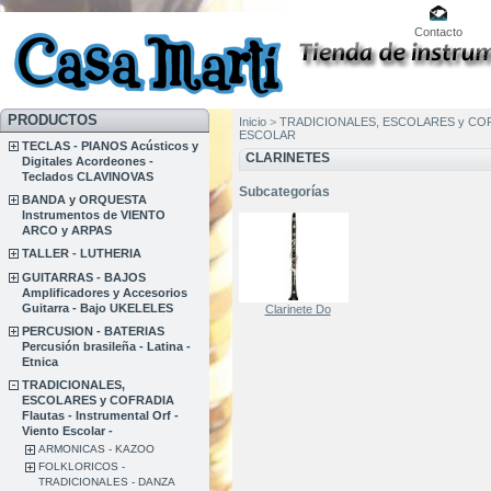
Contacto
PRODUCTOS
Inicio
>
TRADICIONALES, ESCOLARES y COFRADIA
ESCOLAR
TECLAS - PIANOS Acústicos y
CLARINETES
Digitales Acordeones -
Teclados CLAVINOVAS
Subcategorías
BANDA y ORQUESTA
Instrumentos de VIENTO
ARCO y ARPAS
TALLER - LUTHERIA
GUITARRAS - BAJOS
Amplificadores y Accesorios
Guitarra - Bajo UKELELES
Clarinete Do
PERCUSION - BATERIAS
Percusión brasileña - Latina -
Etnica
TRADICIONALES,
ESCOLARES y COFRADIA
Flautas - Instrumental Orf -
Viento Escolar -
ARMONICAS - KAZOO
FOLKLORICOS -
TRADICIONALES - DANZA