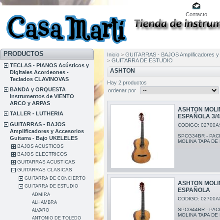
Contacto
PRODUCTOS
Inicio
>
GUITARRAS - BAJOS Amplificadores y 
>
GUITARRA DE ESTUDIO
TECLAS - PIANOS Acústicos y
ASHTON
Digitales Acordeones -
Teclados CLAVINOVAS
Hay 2 productos
BANDA y ORQUESTA
ordenar por
Instrumentos de VIENTO
ARCO y ARPAS
ASHTON MOLI
TALLER - LUTHERIA
ESPAÑOLA 3/
GUITARRAS - BAJOS
CODIGO: 02700A
Amplificadores y Accesorios
SPCG34BR - PAC
Guitarra - Bajo UKELELES
MOLINA TAPA DE
BAJOS ACUSTICOS
BAJOS ELECTRICOS
GUITARRAS ACUSTICAS
GUITARRAS CLASICAS
GUITARRA DE CONCIERTO
ASHTON MOLI
GUITARRA DE ESTUDIO
ESPAÑOLA
ADMIRA
CODIGO: 02700A
ALHAMBRA
SPCG44BR - PAC
ALVARO
MOLINA TAPA DE
ANTONIO DE TOLEDO