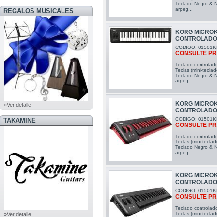
Teclado Negro & N
arpeg...
REGALOS MUSICALES
KORG MICROK
CONTROLAD
CODIGO: 01501K
CONSULTE PR
Teclado controlad
Teclas (mini-teclad
Teclado Negro & N
arpeg...
KORG MICROK
»Ver detalle
CONTROLAD
CODIGO: 01501K
TAKAMINE
CONSULTE PR
Teclado controlad
Teclas (mini-teclad
Teclado Negro & N
arpeg...
KORG MICROK
CONTROLAD
CODIGO: 01501K
CONSULTE PR
Teclado controlad
Teclas (mini-teclad
»Ver detalle