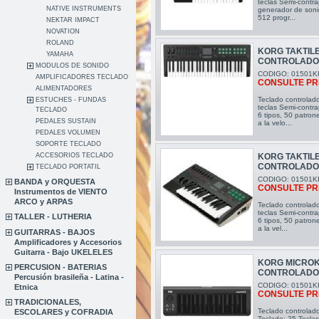
teclas Semi-contra
NATIVE INSTRUMENTS
generador de soni
512 progr...
NEKTAR IMPACT
NOVATION
ROLAND
KORG TAKTIL
YAMAHA
CONTROLAD
MODULOS DE SONIDO
CODIGO: 01501K
AMPLIFICADORES TECLADO
CONSULTE PR
ALIMENTADORES
Teclado controlado
ESTUCHES - FUNDAS
teclas Semi-contra
TECLADO
6 tipos, 50 patron
PEDALES SUSTAIN
a la velo...
PEDALES VOLUMEN
SOPORTE TECLADO
ACCESORIOS TECLADO
KORG TAKTIL
CONTROLAD
TECLADO PORTATIL
CODIGO: 01501K
BANDA y ORQUESTA
CONSULTE PR
Instrumentos de VIENTO
ARCO y ARPAS
Teclado controlado
teclas Semi-contra
TALLER - LUTHERIA
6 tipos, 50 patron
a la vel...
GUITARRAS - BAJOS
Amplificadores y Accesorios
Guitarra - Bajo UKELELES
KORG MICROK
PERCUSION - BATERIAS
CONTROLAD
Percusión brasileña - Latina -
CODIGO: 01501K
Etnica
CONSULTE PR
TRADICIONALES,
Teclado controlad
ESCOLARES y COFRADIA
Teclado: 25 Teclas 