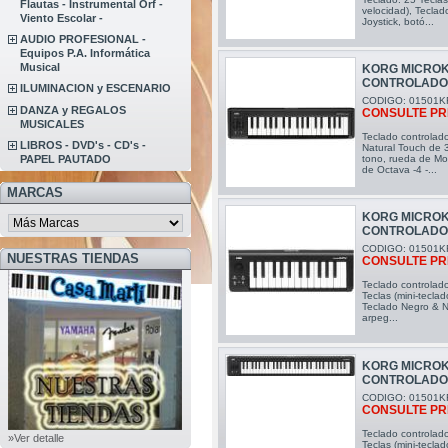
Flautas - Instrumental Orf -
velocidad), Tecla
Viento Escolar -
Joystick, botó...
AUDIO PROFESIONAL -
Equipos P.A. Informática
Musical
KORG MICROK
CONTROLAD
ILUMINACION y ESCENARIO
CODIGO: 01501K
DANZA y REGALOS
CONSULTE PR
MUSICALES
Teclado controlado
LIBROS - DVD's - CD's -
Natural Touch de 
PAPEL PAUTADO
tono, rueda de Mo
de Octava -4 -...
MARCAS
KORG MICROK
CONTROLAD
CODIGO: 01501K
NUESTRAS TIENDAS
CONSULTE PR
Teclado controlad
Teclas (mini-teclad
Teclado Negro & N
arpeg...
KORG MICROK
CONTROLAD
CODIGO: 01501K
CONSULTE PR
Teclado controlad
»Ver detalle
Teclas (mini-teclad