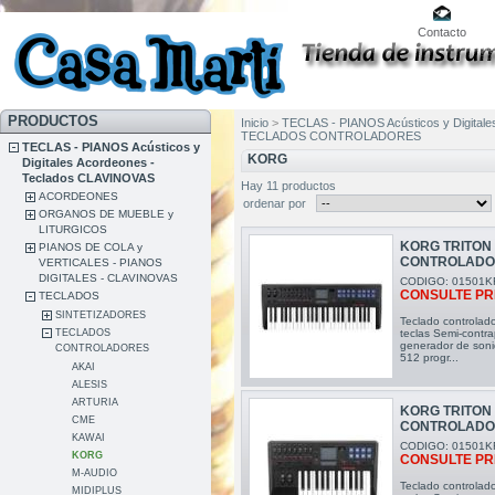
Contacto
PRODUCTOS
Inicio
>
TECLAS - PIANOS Acústicos y Digital
TECLADOS CONTROLADORES
TECLAS - PIANOS Acústicos y
KORG
Digitales Acordeones -
Teclados CLAVINOVAS
Hay 11 productos
ACORDEONES
ordenar por
ORGANOS DE MUEBLE y
LITURGICOS
KORG TRITON 
PIANOS DE COLA y
CONTROLAD
VERTICALES - PIANOS
DIGITALES - CLAVINOVAS
CODIGO: 01501K
CONSULTE PR
TECLADOS
SINTETIZADORES
Teclado controlado
TECLADOS
teclas Semi-contra
generador de soni
CONTROLADORES
512 progr...
AKAI
ALESIS
ARTURIA
KORG TRITON 
CME
CONTROLAD
KAWAI
CODIGO: 01501K
KORG
CONSULTE PR
M-AUDIO
Teclado controlado
MIDIPLUS