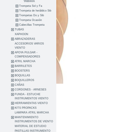
YAMAHA
Trompeta Sol y Fa
Trompeta de heráldico Sib
Trompetas Do y Sib
Trompeta Ocasión
Cabecillas Trompeta
TUBAS
XAPHOON
ABRAZADERAS
ACCESORIOS VARIOS
VIENTO
APOYA PULGAR -
COMPENSADORES
ATRIL MARCHA
BARRILETES
BOOSTERS
BOQUILLAS
BOQUILLEROS
CAÑAS
CORDONES - ARNESES
FUNDA - ESTUCHE
INSTRUMENTOS VIENTO
HERRAMIENTAS VIENTO
KITS PROPACKS
LAMPARA ATRIL MARCHA
MANTENIMIENTO
INSTRUMENTOS DE VIENTO
MATERIAL DE ESTUDIO
PASTILLAS INSTRUMENTO