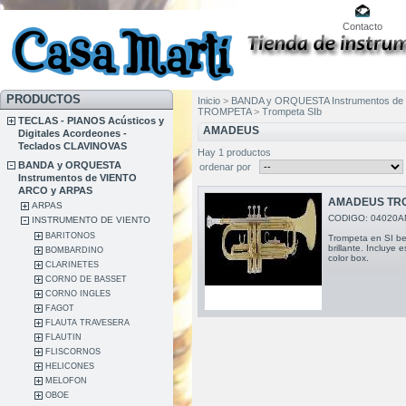
Contacto
PRODUCTOS
Inicio
>
BANDA y ORQUESTA Instrumentos de
TROMPETA
>
Trompeta SIb
TECLAS - PIANOS Acústicos y
AMADEUS
Digitales Acordeones -
Teclados CLAVINOVAS
Hay 1 productos
BANDA y ORQUESTA
ordenar por
Instrumentos de VIENTO
ARCO y ARPAS
AMADEUS TRO
ARPAS
CODIGO: 04020A
INSTRUMENTO DE VIENTO
BARITONOS
Trompeta en SI be
brillante. Incluye 
BOMBARDINO
color box.
CLARINETES
CORNO DE BASSET
CORNO INGLES
FAGOT
FLAUTA TRAVESERA
FLAUTIN
FLISCORNOS
HELICONES
MELOFON
OBOE