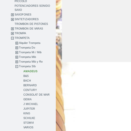
PICCOLO
POTENCIADORES SONIDO
SAXO
SAXOFONES
SINTETIZADORES
TROMBON DE PISTONES
TROMBON DE VARAS
TROMPA
TROMPETA
Alquiler Trompeta
Trompeta Do
Trompeta Mi / Mib
Trompeta Mib
Trompeta Mib y Re
Trompeta SIb
AMADEUS
B&S
BACH
BERNARD
CENTURY
CONSOLAT DE MAR
GEWA
J MICHAEL
JUPITER
KING
SCHILKE
STOMVI
VARIOS