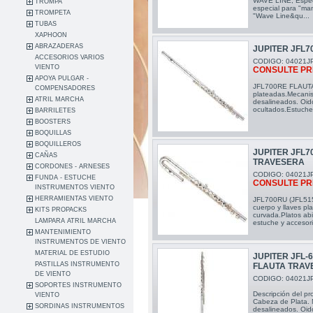
WAVE LINE; Especi
TROMPA
especial para "ma
TROMPETA
"Wave Line&qu...
TUBAS
XAPHOON
ABRAZADERAS
JUPITER JFL
ACCESORIOS VARIOS
CODIGO: 04021J
VIENTO
CONSULTE PR
APOYA PULGAR -
JFL700RE FLAUTA 
COMPENSADORES
plateadas.Mecanis
ATRIL MARCHA
desalineados. Oido
ocultados.Estuche
BARRILETES
BOOSTERS
BOQUILLAS
BOQUILLEROS
JUPITER JFL7
CAÑAS
TRAVESERA
CORDONES - ARNESES
CODIGO: 04021J
FUNDA - ESTUCHE
CONSULTE PR
INSTRUMENTOS VIENTO
HERRAMIENTAS VIENTO
JFL700RU (JFL51
cuerpo y llaves pl
KITS PROPACKS
curvada.Platos abi
LAMPARA ATRIL MARCHA
estuche y accesori
MANTENIMIENTO
INSTRUMENTOS DE VIENTO
MATERIAL DE ESTUDIO
JUPITER JFL-
PASTILLAS INSTRUMENTO
FLAUTA TRAV
DE VIENTO
CODIGO: 04021J
SOPORTES INSTRUMENTO
Descripción del pr
VIENTO
Cabeza de Plata. 
SORDINAS INSTRUMENTOS
desalineados. Oid