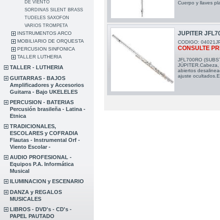
DE VIENTO
Cuerpo y llaves pl
SORDINAS SILENT BRASS
TUDELES SAXOFON
VARIOS TROMPETA
JUPITER JFL
INSTRUMENTOS ARCO
MOBILIARIO DE ORQUESTA
CODIGO: 04021J
CONSULTE PR
PERCUSION SINFONICA
TALLER LUTHERIA
JFL700RO (SUBS
JÚPITER.Cabeza, c
TALLER - LUTHERIA
abiertos desalinea
ajuste ocultados.E
GUITARRAS - BAJOS
Amplificadores y Accesorios
Guitarra - Bajo UKELELES
PERCUSION - BATERIAS
Percusión brasileña - Latina -
Etnica
TRADICIONALES,
ESCOLARES y COFRADIA
Flautas - Instrumental Orf -
Viento Escolar -
AUDIO PROFESIONAL -
Equipos P.A. Informática
Musical
ILUMINACION y ESCENARIO
DANZA y REGALOS
MUSICALES
LIBROS - DVD's - CD's -
PAPEL PAUTADO