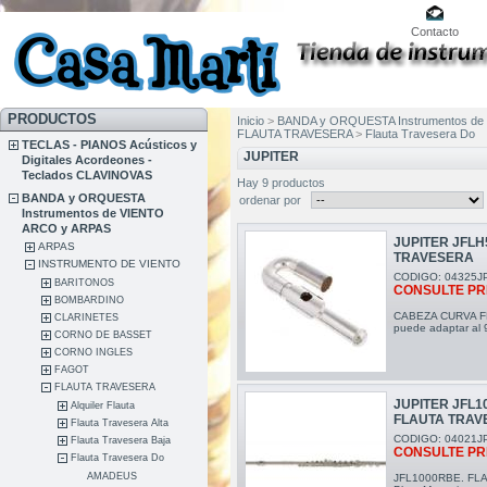
Contacto
PRODUCTOS
Inicio
>
BANDA y ORQUESTA Instrumentos de
FLAUTA TRAVESERA
>
Flauta Travesera Do
TECLAS - PIANOS Acústicos y
JUPITER
Digitales Acordeones -
Teclados CLAVINOVAS
Hay 9 productos
BANDA y ORQUESTA
ordenar por
Instrumentos de VIENTO
ARCO y ARPAS
JUPITER JFL
ARPAS
TRAVESERA
INSTRUMENTO DE VIENTO
CODIGO: 04325J
BARITONOS
CONSULTE PR
BOMBARDINO
CABEZA CURVA F
CLARINETES
puede adaptar al 
CORNO DE BASSET
CORNO INGLES
FAGOT
FLAUTA TRAVESERA
JUPITER JFL1
Alquiler Flauta
FLAUTA TRAV
Flauta Travesera Alta
CODIGO: 04021J
Flauta Travesera Baja
CONSULTE PR
Flauta Travesera Do
AMADEUS
JFL1000RBE. FLA