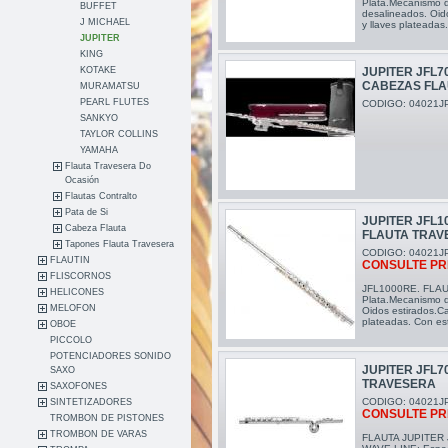
Plata.Mecanismo d
BUFFET
desalineados. Oid
J MICHAEL
y llaves plateadas
JUPITER
KING
JUPITER JFL7
KOTAKE
CABEZAS FLA
MURAMATSU
PEARL FLUTES
CODIGO: 04021J
SANKYO
TAYLOR COLLINS
YAMAHA
Flauta Travesera Do
Ocasión
Flautas Contralto
Pata de Si
JUPITER JFL1
Cabeza Flauta
FLAUTA TRAV
Tapones Flauta Travesera
CODIGO: 04021J
FLAUTIN
CONSULTE PR
FLISCORNOS
JFL1000RE. FLAU
HELICONES
Plata.Mecanismo d
MELOFON
Oidos estirados.C
plateadas. Con es
OBOE
PICCOLO
POTENCIADORES SONIDO
JUPITER JFL7
SAXO
TRAVESERA
SAXOFONES
CODIGO: 04021J
SINTETIZADORES
CONSULTE PR
TROMBON DE PISTONES
TROMBON DE VARAS
FLAUTA JUPITER 