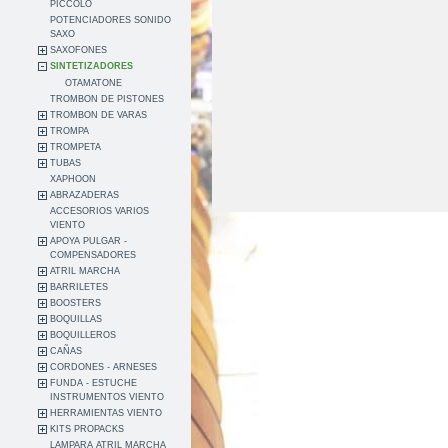
PICCOLO
POTENCIADORES SONIDO
SAXO
SAXOFONES
SINTETIZADORES
OTAMATONE
TROMBON DE PISTONES
TROMBON DE VARAS
TROMPA
TROMPETA
TUBAS
XAPHOON
ABRAZADERAS
ACCESORIOS VARIOS
VIENTO
APOYA PULGAR -
COMPENSADORES
ATRIL MARCHA
BARRILETES
BOOSTERS
BOQUILLAS
BOQUILLEROS
CAÑAS
CORDONES - ARNESES
FUNDA - ESTUCHE
INSTRUMENTOS VIENTO
HERRAMIENTAS VIENTO
KITS PROPACKS
LAMPARA ATRIL MARCHA