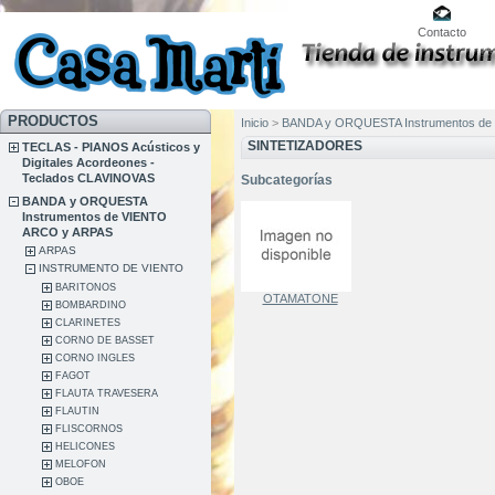
Contacto
PRODUCTOS
Inicio
>
BANDA y ORQUESTA Instrumentos de
SINTETIZADORES
TECLAS - PIANOS Acústicos y
Digitales Acordeones -
Teclados CLAVINOVAS
Subcategorías
BANDA y ORQUESTA
Instrumentos de VIENTO
ARCO y ARPAS
ARPAS
INSTRUMENTO DE VIENTO
BARITONOS
OTAMATONE
BOMBARDINO
CLARINETES
CORNO DE BASSET
CORNO INGLES
FAGOT
FLAUTA TRAVESERA
FLAUTIN
FLISCORNOS
HELICONES
MELOFON
OBOE