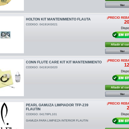
Ver
¡PRECIO REB
HOLTON KIT MANTENIMIENTO FLAUTA
20
CODIGO: 04191KG021
Dispon
Añadir al car
Ver
¡PRECIO REB
CONN FLUTE CARE KIT KIT MANTENIMIENTO
12
CODIGO: 04191KG020
Dispon
Añadir al car
Ver
¡PRECIO REB
PEARL GAMUZA LIMPIADOR TFP-239
2
FLAUTIN
Dispon
CODIGO: 04178PL101
GAMUZA PARA LIMPIEZA INTERIOR FLAUTIN