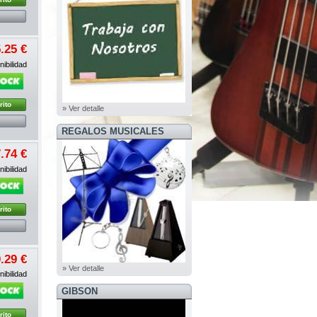
.25 €
ibilidad
rito
» Ver detalle
REGALOS MUSICALES
.74 €
ibilidad
rito
.29 €
» Ver detalle
ibilidad
GIBSON
rito