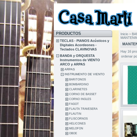
PRODUCTOS
Inicio
>
BA
MANTENIM
TECLAS - PIANOS Acústicos y
MANTEN
Digitales Acordeones -
Teclados CLAVINOVAS
Hay 16 pro
BANDA y ORQUESTA
ordenar po
Instrumentos de VIENTO
ARCO y ARPAS
ARPAS
INSTRUMENTO DE VIENTO
BARITONOS
BOMBARDINO
CLARINETES
CORNO DE BASSET
CORNO INGLES
FAGOT
FLAUTA TRAVESERA
FLAUTIN
FLISCORNOS
HELICONES
MELOFON
OBOE