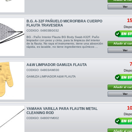
Ver
15
B.G. A-32F PAÑUELO MICROFIBRA CUERPO
FLAUTA TRAVESERA
Dispon
CODIGO: 04803BG032
BG - Paño Interior Flauta BG Body Swab A32F. Paño
limpiador con peso y cinta, para la limpieza del interior
de la flauta. No raya el instrumento, tiene una absorción
Añadir al car
rápida, es lavable, no tiene ingredientes químicos ...
Ver
7
A&W LIMPIADOR GAMUZA FLAUTA
CODIGO: 04803AW030
Dispon
GAMUZA LIMPIADOR A&W FLAUTA
Añadir al car
Ver
10
YAMAHA VARILLA PARA FLAUTIN METAL
CLEANING ROD
Dispon
CODIGO: 04800YM002
Añadir al car