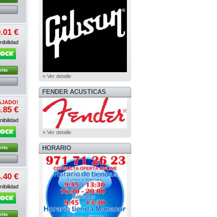
.01 €
ibilidad
rito
» Ver detalle
FENDER ACUSTICAS
AJADO!
.85 €
ibilidad
» Ver detalle
HORARIO
rito
.40 €
ibilidad
rito