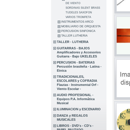
DE VIENTO
SORDINAS SILENT BRASS
TUDELES SAXOFON
VARIOS TROMPETA
INSTRUMENTOS ARCO
MOBILIARIO DE ORQUESTA
PERCUSION SINFONICA
TALLER LUTHERIA
TALLER - LUTHERIA
GUITARRAS - BAJOS
Amplificadores y Accesorios
Guitarra - Bajo UKELELES
PERCUSION - BATERIAS
Percusión brasileña - Latina -
Etnica
TRADICIONALES,
ESCOLARES y COFRADIA
Flautas - Instrumental Orf -
Viento Escolar -
AUDIO PROFESIONAL -
Equipos P.A. Informática
Musical
ILUMINACION y ESCENARIO
DANZA y REGALOS
MUSICALES
LIBROS - DVD's - CD's -
PAPEL PAUTADO