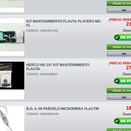
Añadir al car
Ver
¡PRECIO REB
KIT MANTENIMIENTO FLAUTA PLAYERS MS-
23
FL
Dispon
CODIGO: 04823PL010
Añadir al car
Ver
¡PRECIO REB
HERCO HE-107 KIT MANTENIMIENTO
27
FLAUTA
Dispon
CODIGO: 04823JD007
Añadir al car
Ver
18
B.G. A-39 PAÑUELO MICROFIBRA FLAUTIN
CODIGO: 04803BG039
Dispon
Añadir al car