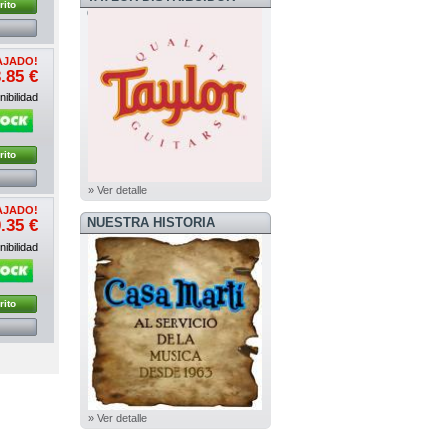
rito
OFICIAL
AJADO!
.85 €
ibilidad
rito
» Ver detalle
AJADO!
NUESTRA HISTORIA
.35 €
ibilidad
rito
» Ver detalle