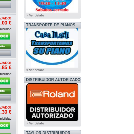
» Ver detalle
AJADO!
.00 €
TRANSPORTE DE PIANOS
ibilidad
rito
AJADO!
.85 €
» Ver detalle
ibilidad
DISTRIBUIDOR AUTORIZADO
ROLAND
rito
AJADO!
.30 €
ibilidad
» Ver detalle
TAYLOR DISTRIBUIDOR