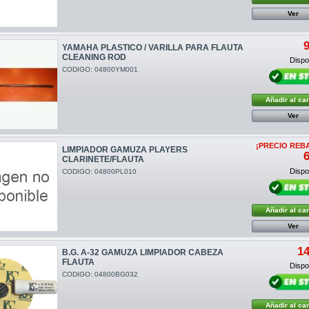
Ver
9
YAMAHA PLASTICO / VARILLA PARA FLAUTA
CLEANING ROD
Dispon
CODIGO: 04800YM001
Añadir al car
Ver
¡PRECIO REB
LIMPIADOR GAMUZA PLAYERS
6
CLARINETE/FLAUTA
Dispon
CODIGO: 04800PL010
Añadir al car
Ver
14
B.G. A-32 GAMUZA LIMPIADOR CABEZA
FLAUTA
Dispon
CODIGO: 04800BG032
Añadir al car