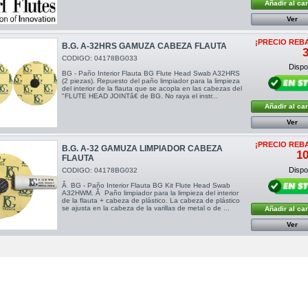
Añadir al car
Ver
¡PRECIO REB
B.G. A-32HRS GAMUZA CABEZA FLAUTA
3
CODIGO: 04178BG033
Dispon
BG - Paño Interior Flauta BG Flute Head Swab A32HRS
(2 piezas). Repuesto del paño limpiador para la limpieza
del interior de la flauta que se acopla en las cabezas del
"FLUTE HEAD JOINTâ€ de BG. No raya el instr...
Añadir al car
Ver
¡PRECIO REB
B.G. A-32 GAMUZA LIMPIADOR CABEZA
10
FLAUTA
Dispon
CODIGO: 04178BG032
Â BG - Paño Interior Flauta BG Kit Flute Head Swab
A32HWM. Â Paño limpiador para la limpieza del interior
de la flauta + cabeza de plástico. La cabeza de plástico
se ajusta en la cabeza de la varillas de metal o de ...
Añadir al car
Ver