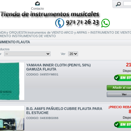
Contacto
NDA y ORQUESTA Instrumentos de VIENTO ARCO y ARPAS
>
INSTRUMENTO DE VIENT
IENTO INSTRUMENTOS DE VIENTO
IMIENTO FLAUTA
ductos
r
Ver
21
YAMAHA INNER CLOTH (PE/NYL 50%)
GAMUZA FLAUTA
Dispon
CODIGO: 04955YM001
Añadir al car
Ver
¡PRECIO REB
B.G. A66FS PAÑUELO CUBRE FLAUTA PARA
8
EL ESTUCHE
Dispon
CODIGO: 04830BG066