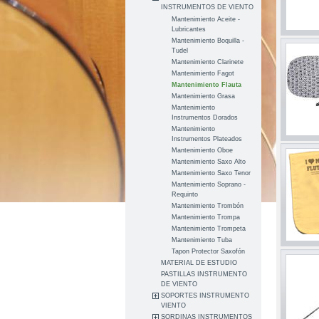
INSTRUMENTOS DE VIENTO
Mantenimiento Aceite -
Lubricantes
Mantenimiento Boquilla -
Tudel
Mantenimiento Clarinete
Mantenimiento Fagot
Mantenimiento Flauta
Mantenimiento Grasa
Mantenimiento
Instrumentos Dorados
Mantenimiento
Instrumentos Plateados
Mantenimiento Oboe
Mantenimiento Saxo Alto
Mantenimiento Saxo Tenor
Mantenimiento Soprano -
Requinto
Mantenimiento Trombón
Mantenimiento Trompa
Mantenimiento Trompeta
Mantenimiento Tuba
Tapon Protector Saxofón
MATERIAL DE ESTUDIO
PASTILLAS INSTRUMENTO
DE VIENTO
SOPORTES INSTRUMENTO
VIENTO
SORDINAS INSTRUMENTOS