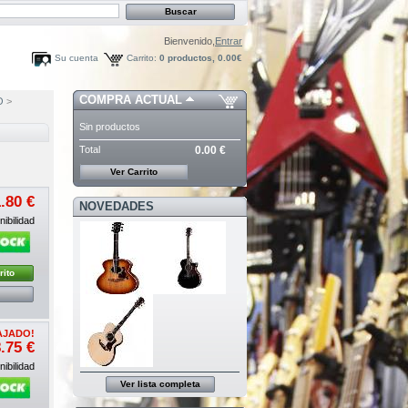
Bienvenido,
Entrar
Su cuenta
Carrito:
0
productos,
0.00€
COMPRA ACTUAL
O
>
Sin productos
Total
0.00 €
Ver Carrito
.80 €
NOVEDADES
ibilidad
rito
AJADO!
.75 €
ibilidad
Ver lista completa