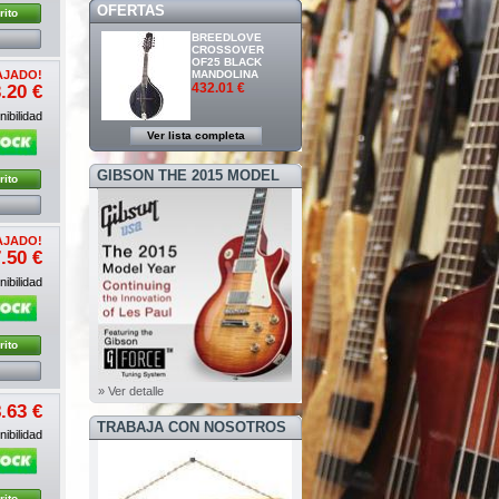
OFERTAS
rito
BREEDLOVE
CROSSOVER
OF25 BLACK
MANDOLINA
AJADO!
432.01 €
.20 €
ibilidad
Ver lista completa
GIBSON THE 2015 MODEL
rito
YEAR
AJADO!
.50 €
ibilidad
rito
» Ver detalle
.63 €
TRABAJA CON NOSOTROS
ibilidad
rito