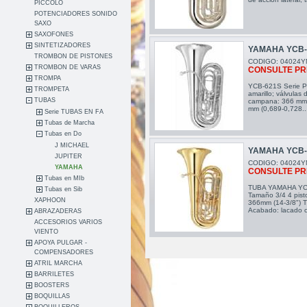
PICCOLO
POTENCIADORES SONIDO
SAXO
SAXOFONES
SINTETIZADORES
YAMAHA YCB-
TROMBON DE PISTONES
CODIGO: 04024Y
TROMBON DE VARAS
CONSULTE PR
TROMPA
YCB-621S Serie Pro
TROMPETA
amarillo; válvulas 
TUBAS
campana: 366 mm (
mm (0,689-0,728..
Serie TUBAS EN FA
Tubas de Marcha
Tubas en Do
J MICHAEL
YAMAHA YCB-
JUPITER
CODIGO: 04024Y
YAMAHA
CONSULTE PR
Tubas en MIb
TUBA YAMAHA YCB
Tubas en Sib
Tamaño 3/4 4 pist
XAPHOON
366mm (14-3/8") T
Acabado: lacado cl
ABRAZADERAS
ACCESORIOS VARIOS
VIENTO
APOYA PULGAR -
COMPENSADORES
ATRIL MARCHA
BARRILETES
BOOSTERS
BOQUILLAS