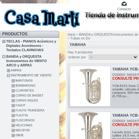
Contacto
PRODUCTOS
Inicio
>
BANDA y ORQUESTA Instrumentos de
>
Tubas en Do
TECLAS - PIANOS Acústicos y
YAMAHA
Digitales Acordeones -
Teclados CLAVINOVAS
Hay 4 productos
BANDA y ORQUESTA
ordenar por
Instrumentos de VIENTO
ARCO y ARPAS
YAMAHA YCB-
ARPAS
CODIGO: 04024Y
INSTRUMENTO DE VIENTO
CONSULTE PR
BARITONOS
BOMBARDINO
YCB-822S Serie Cu
amarillo; válvulas 
CLARINETES
campana: 500 mm (
CORNO DE BASSET
(0,768 pu...
CORNO INGLES
FAGOT
FLAUTA TRAVESERA
YAMAHA YCB-
FLAUTIN
FLISCORNOS
CODIGO: 04024Y
CONSULTE PR
HELICONES
MELOFON
Lacado (oro), cam
calibre 19,5 mm, 4 
OBOE
de acción lateral,