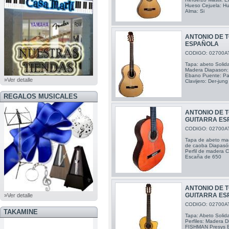
Hueso Cejuela: Hu
Alma: Si
ANTONIO DE T
ESPAÑOLA
CODIGO: 02700A
Tapa: abeto Solida 
Madera Diapason: 
Ebano Puente: Pal
»Ver detalle
Clavijero: Der-jung
REGALOS MUSICALES
ANTONIO DE T
GUITARRA ES
CODIGO: 02700A
Tapa de abeto mac
de caoba Diapasó
Perfil de madera C
Escaña de 650
ANTONIO DE 
GUITARRA ES
»Ver detalle
CODIGO: 02700A
TAKAMINE
Tapa: Abeto Solid
Perfiles: Madera 
FISHMAN Presys Bl