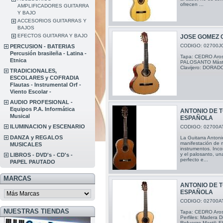
ofrecen ...
AMPLIFICADORES GUITARRA
Y BAJO
ACCESORIOS GUITARRAS Y
BAJOS
EFECTOS GUITARRA Y BAJO
JOSE GOMEZ 
CODIGO: 02700J
PERCUSION - BATERIAS
Percusión brasileña - Latina -
Tapa: CEDRO Aros
Etnica
PALOSANTO Mást
Clavijero: DORA
TRADICIONALES,
ESCOLARES y COFRADIA
Flautas - Instrumental Orf -
Viento Escolar -
AUDIO PROFESIONAL -
Equipos P.A. Informática
ANTONIO DE 
Musical
ESPAÑOLA
ILUMINACION y ESCENARIO
CODIGO: 02700A
DANZA y REGALOS
La Guitarra Anton
manifestación de m
MUSICALES
instrumentos. Inc
y el palosanto, un
LIBROS - DVD's - CD's -
perfecto e...
PAPEL PAUTADO
MARCAS
ANTONIO DE 
ESPAÑOLA
CODIGO: 02700A
NUESTRAS TIENDAS
Tapa: CEDRO Aros 
Perfiles: Madera 
Refuerzo Mastil: E