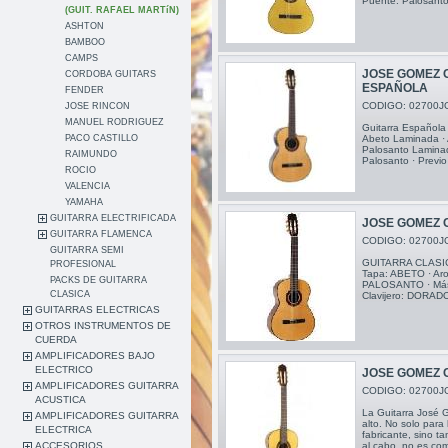
Puente: Palosanto
(GUIT. RAFAEL MARTíN)
ASHTON
BAMBOO
CAMPS
JOSE GOMEZ 
CORDOBA GUITARS
ESPAÑOLA
FENDER
CODIGO: 02700J
JOSE RINCON
MANUEL RODRIGUEZ
Guitarra Española
PACO CASTILLO
Abeto Laminada · 
Palosanto Laminad
RAIMUNDO
Palosanto · Prev
ROCIO
VALENCIA
YAMAHA
GUITARRA ELECTRIFICADA
JOSE GOMEZ 
GUITARRA FLAMENCA
CODIGO: 02700J
GUITARRA SEMI
GUITARRA CLASI
PROFESIONAL
Tapa: ABETO · Ar
PACKS DE GUITARRA
PALOSANTO · Más
CLASICA
Clavijero: DORA
GUITARRAS ELECTRICAS
OTROS INSTRUMENTOS DE
CUERDA
AMPLIFICADORES BAJO
ELECTRICO
JOSE GOMEZ 
AMPLIFICADORES GUITARRA
CODIGO: 02700J
ACUSTICA
La Guitarra José 
AMPLIFICADORES GUITARRA
alto. No solo para
ELECTRICA
fabricante, sino ta
ACCESORIOS
al cabo, no es co