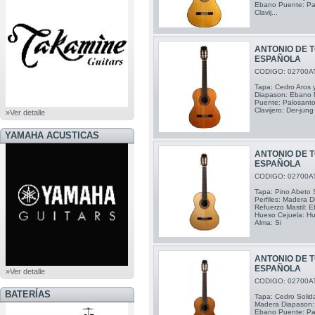
Ebano Puente: Pal
Clavij...
ANTONIO DE 
ESPAÑOLA
CODIGO: 02700A
Tapa: Cedro Aros y
Diapason: Ebano M
Puente: Palosanto
Clavijero: Der-jung
»Ver detalle
YAMAHA ACUSTICAS
ANTONIO DE T
ESPAÑOLA
CODIGO: 02700A
Tapa: Pino Abeto 
Perfiles: Madera 
Refuerzo Mastil: E
Hueso Cejuela: Hue
Alma: Si
ANTONIO DE 
ESPAÑOLA
»Ver detalle
CODIGO: 02700A
BATERÍAS
Tapa: Cedro Solida
Madera Diapason: 
Ebano Puente: Pal