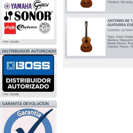
Clavijero: Der-jung
ANTONIO DE 
GUITARRA ES
CODIGO: 02700A
Tapa: Cedro Solida
Madera. Diapasón:
»Ver detalle
Mastil: Ebano. Pue
Cejuela: Hueso. Cla
DISTRIBUIDOR AUTORIZADO
BOSS
»Ver detalle
GARANTÍA DEVOLUCÍON