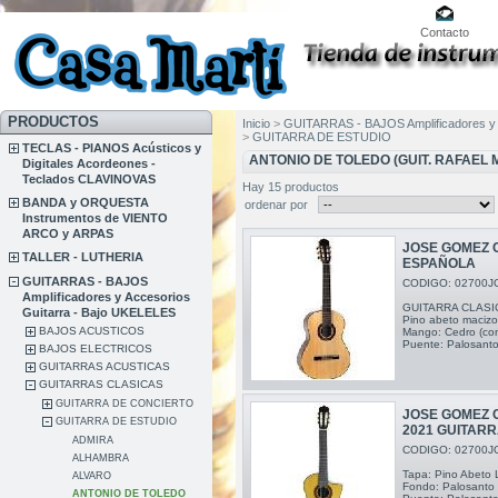
Contacto
PRODUCTOS
Inicio
>
GUITARRAS - BAJOS Amplificadores y 
>
GUITARRA DE ESTUDIO
TECLAS - PIANOS Acústicos y
ANTONIO DE TOLEDO (GUIT. RAFAEL 
Digitales Acordeones -
Teclados CLAVINOVAS
Hay 15 productos
BANDA y ORQUESTA
ordenar por
Instrumentos de VIENTO
ARCO y ARPAS
JOSE GOMEZ 
TALLER - LUTHERIA
ESPAÑOLA
GUITARRAS - BAJOS
CODIGO: 02700J
Amplificadores y Accesorios
GUITARRA CLASIC
Guitarra - Bajo UKELELES
Pino abeto macizo 
BAJOS ACUSTICOS
Mango: Cedro (con
Puente: Palosanto 
BAJOS ELECTRICOS
GUITARRAS ACUSTICAS
GUITARRAS CLASICAS
GUITARRA DE CONCIERTO
JOSE GOMEZ 
GUITARRA DE ESTUDIO
2021 GUITAR
ADMIRA
CODIGO: 02700J
ALHAMBRA
Tapa: Pino Abeto
ALVARO
Fondo: Palosanto
ANTONIO DE TOLEDO