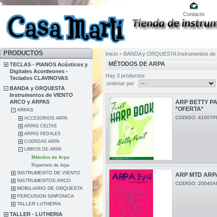
Contacto
PRODUCTOS
Inicio
>
BANDA y ORQUESTA Instrumentos de
MÉTODOS DE ARPA
TECLAS - PIANOS Acústicos y
Digitales Acordeones -
Hay 3 productos
Teclados CLAVINOVAS
ordenar por
BANDA y ORQUESTA
Instrumentos de VIENTO
ARCO y ARPAS
ARP BETTY P
*OFERTA*
ARPAS
CODIGO: 41007P
ACCESORIOS ARPA
ARPAS CELTAS
ARPAS PEDALES
CUERDAS ARPA
LIBROS DE ARPA
Métodos de Arpa
Repertorio de Arpa
INSTRUMENTO DE VIENTO
ARP MTD ARPA
INSTRUMENTOS ARCO
CODIGO: 20040A
MOBILIARIO DE ORQUESTA
PERCUSION SINFONICA
TALLER LUTHERIA
TALLER - LUTHERIA