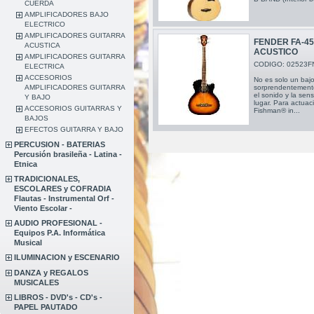
CUERDA
AMPLIFICADORES BAJO
ELECTRICO
AMPLIFICADORES GUITARRA
FENDER FA-4
ACUSTICA
ACUSTICO
AMPLIFICADORES GUITARRA
CODIGO: 02523F
ELECTRICA
ACCESORIOS
No es solo un bajo
AMPLIFICADORES GUITARRA
sorprendentemente 
el sonido y la sen
Y BAJO
lugar. Para actuac
ACCESORIOS GUITARRAS Y
Fishman® in...
BAJOS
EFECTOS GUITARRA Y BAJO
PERCUSION - BATERIAS
Percusión brasileña - Latina -
Etnica
TRADICIONALES,
ESCOLARES y COFRADIA
Flautas - Instrumental Orf -
Viento Escolar -
AUDIO PROFESIONAL -
Equipos P.A. Informática
Musical
ILUMINACION y ESCENARIO
DANZA y REGALOS
MUSICALES
LIBROS - DVD's - CD's -
PAPEL PAUTADO