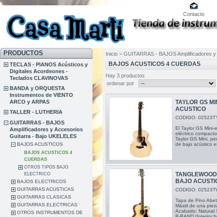
Contacto
PRODUCTOS
Inicio
>
GUITARRAS - BAJOS Amplificadores y 
BAJOS ACUSTICOS 4 CUERDAS
TECLAS - PIANOS Acústicos y
Digitales Acordeones -
Hay 3 productos
Teclados CLAVINOVAS
ordenar por
BANDA y ORQUESTA
Instrumentos de VIENTO
ARCO y ARPAS
TAYLOR GS MI
ACUSTICO
TALLER - LUTHERIA
CODIGO: 02523T
GUITARRAS - BAJOS
El Taylor GS Mini-
Amplificadores y Accesorios
eléctrico compacto 
Guitarra - Bajo UKELELES
Taylor GS Mini, p
BAJOS ACUSTICOS
de bajo acústico e
BAJOS ACUSTICOS 4
CUERDAS
OTROS TIPOS BAJO
TANGLEWOOD 
ELECTRICO
BAJO ACUSTI
BAJOS ELECTRICOS
GUITARRAS ACUSTICAS
CODIGO: 02523T
GUITARRAS CLASICAS
Tapa de Pino Abet
GUITARRAS ELECTRICAS
Mástil de una piez
Acabado: Natural S
OTROS INSTRUMENTOS DE
B-BAND (Interior b