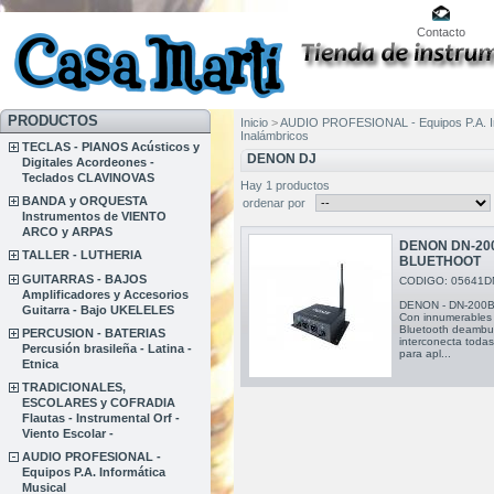
Contacto
PRODUCTOS
Inicio
>
AUDIO PROFESIONAL - Equipos P.A. In
Inalámbricos
TECLAS - PIANOS Acústicos y
DENON DJ
Digitales Acordeones -
Teclados CLAVINOVAS
Hay 1 productos
BANDA y ORQUESTA
ordenar por
Instrumentos de VIENTO
ARCO y ARPAS
DENON DN-20
TALLER - LUTHERIA
BLUETHOOT
GUITARRAS - BAJOS
CODIGO: 05641D
Amplificadores y Accesorios
DENON - DN-200BR
Guitarra - Bajo UKELELES
Con innumerables 
Bluetooth deambul
PERCUSION - BATERIAS
interconecta todas
Percusión brasileña - Latina -
para apl...
Etnica
TRADICIONALES,
ESCOLARES y COFRADIA
Flautas - Instrumental Orf -
Viento Escolar -
AUDIO PROFESIONAL -
Equipos P.A. Informática
Musical