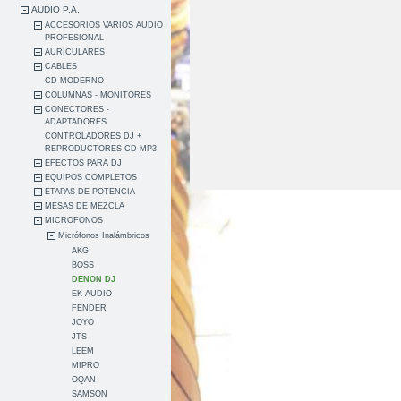
AUDIO P.A.
ACCESORIOS VARIOS AUDIO
PROFESIONAL
AURICULARES
CABLES
CD MODERNO
COLUMNAS - MONITORES
CONECTORES -
ADAPTADORES
CONTROLADORES DJ +
REPRODUCTORES CD-MP3
EFECTOS PARA DJ
EQUIPOS COMPLETOS
ETAPAS DE POTENCIA
MESAS DE MEZCLA
MICROFONOS
Micrófonos Inalámbricos
AKG
BOSS
DENON DJ
EK AUDIO
FENDER
JOYO
JTS
LEEM
MIPRO
OQAN
SAMSON