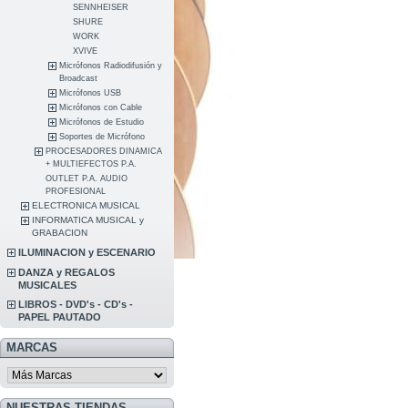
SENNHEISER
SHURE
WORK
XVIVE
Micrófonos Radiodifusión y
Broadcast
Micrófonos USB
Micrófonos con Cable
Micrófonos de Estudio
Soportes de Micrófono
PROCESADORES DINAMICA
+ MULTIEFECTOS P.A.
OUTLET P.A. AUDIO
PROFESIONAL
ELECTRONICA MUSICAL
INFORMATICA MUSICAL y
GRABACION
ILUMINACION y ESCENARIO
DANZA y REGALOS
MUSICALES
LIBROS - DVD's - CD's -
PAPEL PAUTADO
MARCAS
NUESTRAS TIENDAS