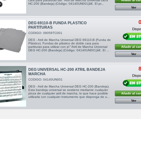
cara para partituras del "Atril de Marcha Universal DEG
Añadir al car
HC-200 (Bandeja) (Código: 04140UN001)â€. El pr...
Ver
0
DEG 69110-B FUNDA PLASTICO
PARTITURAS
Dispon
CODIGO: 08059TC001
DEG - Atril de Marcha Universal DEG 69110-B (Funda de
Plástico). Fundas de plástico de doble cara para
partituras para utilizar con el "Atril de Marcha Universal
Añadir al car
DEG HC-200 (Bandeja) (Código: 04140UN001)â€. El ...
Ver
8
DEG UNIVERSAL HC-200 ATRIL BANDEJA
MARCHA
Dispon
CODIGO: 04140UN001
DEG - Atril de Marcha Universal DEG HC-200 (Bandeja).
Esta bandeja universal se sostiene mediante cualquier
pinza de cualquier atril de marcha, lo que hace posible
Añadir al car
utilizarla con cualquier instrumento que disponga de u...
Ver