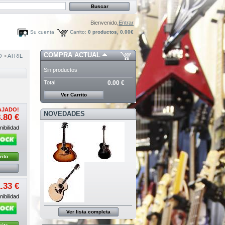
Bienvenido,
Entrar
Su cuenta
Carrito:
0
productos,
0.00€
COMPRA ACTUAL
O
>
ATRIL
Sin productos
Total
0.00 €
Ver Carrito
AJADO!
NOVEDADES
.80 €
ibilidad
rito
.33 €
ibilidad
Ver lista completa