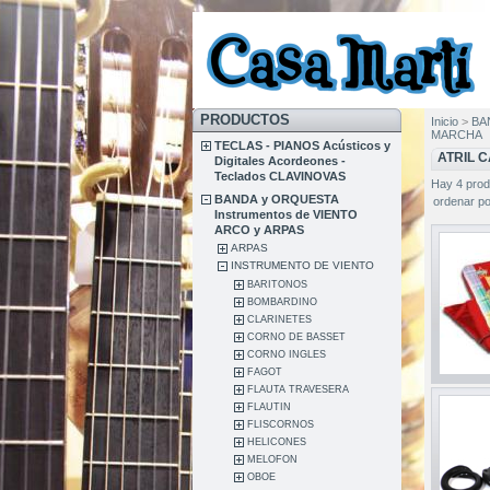
PRODUCTOS
Inicio
>
BA
MARCHA
TECLAS - PIANOS Acústicos y
ATRIL 
Digitales Acordeones -
Teclados CLAVINOVAS
Hay 4 prod
BANDA y ORQUESTA
ordenar po
Instrumentos de VIENTO
ARCO y ARPAS
ARPAS
INSTRUMENTO DE VIENTO
BARITONOS
BOMBARDINO
CLARINETES
CORNO DE BASSET
CORNO INGLES
FAGOT
FLAUTA TRAVESERA
FLAUTIN
FLISCORNOS
HELICONES
MELOFON
OBOE