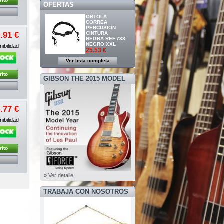
rito
OFERTAS
ORTOLA
CORREA
PERCUSION
CINTURA
.91 €
NEGRA REF.733
NEGRO XXL
ibilidad
25.53 €
Ver lista completa
rito
GIBSON THE 2015 MODEL
YEAR
.77 €
ibilidad
rito
» Ver detalle
TRABAJA CON NOSOTROS