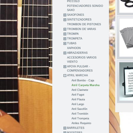
PICCOLO
POTENCIADORES SONIDO
SAXO
SAXOFONES
SINTETIZADORES
TROMBON DE PISTONES
TROMBON DE VARAS
TROMPA
TROMPETA
TUBAS
XAPHOON
ABRAZADERAS
ACCESORIOS VARIOS
VIENTO
APOYA PULGAR -
COMPENSADORES
ATRIL MARCHA
Atril Bombo - Caja
Atril Carpeta Marcha
Atril Clarinete
Atril Fagot
Atril Flauta
Atril Largo
Atril Saxofón
Atril Trombón
Atril Trompeta
Atriles Requinto
BARRILETES
BOOSTERS