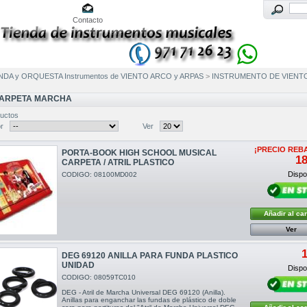
Contacto
NDA y ORQUESTA Instrumentos de VIENTO ARCO y ARPAS
>
INSTRUMENTO DE VIENT
CARPETA MARCHA
uctos
r
Ver
¡PRECIO REB
PORTA-BOOK HIGH SCHOOL MUSICAL
18
CARPETA / ATRIL PLASTICO
Dispon
CODIGO: 08100MD002
Añadir al car
Ver
1
DEG 69120 ANILLA PARA FUNDA PLASTICO
UNIDAD
Dispon
CODIGO: 08059TC010
DEG - Atril de Marcha Universal DEG 69120 (Anilla).
Anillas para enganchar las fundas de plástico de doble