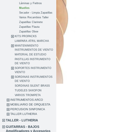
Láminas y Fieltros
Muelles
Secador - Limpia Zapatillas
Varios Recambios Taller
Zapatillas Clarinete
Zapatillas Flauta
Zapatillas Oboe
KITS PROPACKS
LAMPARA ATRIL MARCHA
MANTENIMIENTO
INSTRUMENTOS DE VIENTO
MATERIAL DE ESTUDIO
PASTILLAS INSTRUMENTO
DE VIENTO
SOPORTES INSTRUMENTO
VIENTO
SORDINAS INSTRUMENTOS
DE VIENTO
SORDINAS SILENT BRASS
TUDELES SAXOFON
VARIOS TROMPETA
INSTRUMENTOS ARCO
MOBILIARIO DE ORQUESTA
PERCUSION SINFONICA
TALLER LUTHERIA
TALLER - LUTHERIA
GUITARRAS - BAJOS
Amplificadores y Accesorios