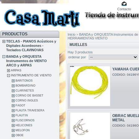
Contacto
PRODUCTOS
Inicio
>
BANDA y ORQUESTA Instrumentos de
HERRAMIENTAS VIENTO
TECLAS - PIANOS Acústicos y
MUELLES
Digitales Acordeones -
Teclados CLAVINOVAS
Hay 3 productos
BANDA y ORQUESTA
ordenar por
Instrumentos de VIENTO
ARCO y ARPAS
YAMAHA CUER
ARPAS
CODIGO: 04196Y
INSTRUMENTO DE VIENTO
BARITONOS
BOMBARDINO
CLARINETES
CORNO DE BASSET
CORNO INGLES
FAGOT
FLAUTA TRAVESERA
OBRAC MUELL
FLAUTIN
METAL
FLISCORNOS
CODIGO: 04196O
HELICONES
MELOFON
OBOE