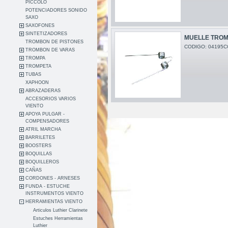
PICCOLO
POTENCIADORES SONIDO
SAXO
SAXOFONES
SINTETIZADORES
MUELLE TROM
TROMBON DE PISTONES
CODIGO: 04195C
TROMBON DE VARAS
TROMPA
TROMPETA
TUBAS
XAPHOON
ABRAZADERAS
ACCESORIOS VARIOS
VIENTO
APOYA PULGAR -
COMPENSADORES
ATRIL MARCHA
BARRILETES
BOOSTERS
BOQUILLAS
BOQUILLEROS
CAÑAS
CORDONES - ARNESES
FUNDA - ESTUCHE
INSTRUMENTOS VIENTO
HERRAMIENTAS VIENTO
Articulos Luthier Clarinete
Estuches Herramientas
Luthier