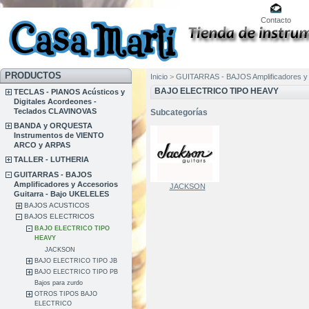
Contacto
PRODUCTOS
Inicio
>
GUITARRAS - BAJOS Amplificadores y 
BAJO ELECTRICO TIPO HEAVY
TECLAS - PIANOS Acústicos y
Digitales Acordeones -
Teclados CLAVINOVAS
Subcategorías
BANDA y ORQUESTA
Instrumentos de VIENTO
ARCO y ARPAS
TALLER - LUTHERIA
GUITARRAS - BAJOS
Amplificadores y Accesorios
JACKSON
Guitarra - Bajo UKELELES
BAJOS ACUSTICOS
BAJOS ELECTRICOS
BAJO ELECTRICO TIPO
HEAVY
JACKSON
BAJO ELECTRICO TIPO JB
BAJO ELECTRICO TIPO PB
Bajos para zurdo
OTROS TIPOS BAJO
ELECTRICO