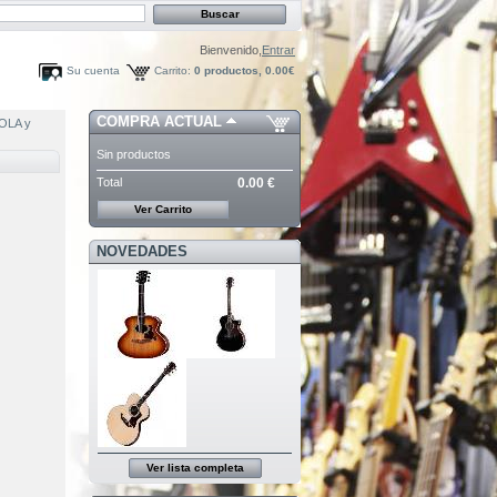
Bienvenido,
Entrar
Su cuenta
Carrito:
0
productos,
0.00€
COMPRA ACTUAL
OLA y
Sin productos
Total
0.00 €
Ver Carrito
NOVEDADES
Ver lista completa