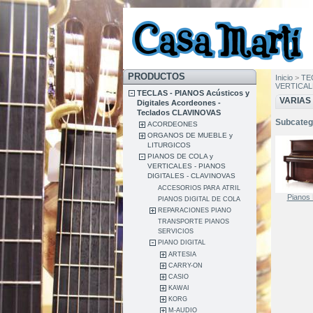
PRODUCTOS
Inicio
>
TEC
VERTICALE
TECLAS - PIANOS Acústicos y
VARIAS
Digitales Acordeones -
Teclados CLAVINOVAS
Subcateg
ACORDEONES
ORGANOS DE MUEBLE y
LITURGICOS
PIANOS DE COLA y
VERTICALES - PIANOS
DIGITALES - CLAVINOVAS
ACCESORIOS PARA ATRIL
Pianos
PIANOS DIGITAL DE COLA
REPARACIONES PIANO
TRANSPORTE PIANOS
SERVICIOS
PIANO DIGITAL
ARTESIA
CARRY-ON
CASIO
KAWAI
KORG
M-AUDIO