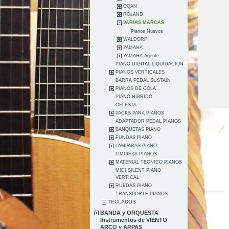
OQAN
ROLAND
VARIAS MARCAS
Pianos Nuevos
WALDORF
YAMAHA
YAMAHA Agente
PIANO DIGITAL LIQUIDACION
PIANOS VERTICALES
BARRA PEDAL SUSTAIN
PIANOS DE COLA
PIANO HIBRIDO
CELESTA
PACKS PARA PIANOS
ADAPTADOR PEDAL PIANOS
BANQUETAS PIANO
FUNDAS PIANO
LAMPARAS PIANO
LIMPIEZA PIANOS
MATERIAL TECNICO PIANOS
MIDI SILENT PIANO
VERTICAL
RUEDAS PIANO
TRANSPORTE PIANOS
TECLADOS
BANDA y ORQUESTA
Instrumentos de VIENTO
ARCO y ARPAS