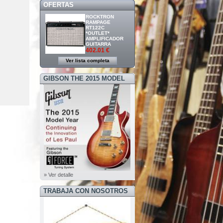
OFERTAS
ROCKTRON
RAMPAGE
RT122C
*OUTLET*
AMPLIFICADOR
GUITARRA
402.01 €
Ver lista completa
GIBSON THE 2015 MODEL
YEAR
» Ver detalle
TRABAJA CON NOSOTROS