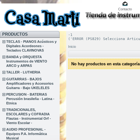
Contacto
PRODUCTOS
-1
('ERROR (PS829) Selecciona Artic
TECLAS - PIANOS Acústicos y
Digitales Acordeones -
Inicio
Teclados CLAVINOVAS
BANDA y ORQUESTA
Instrumentos de VIENTO
No hay productos en esta categoría
ARCO y ARPAS
TALLER - LUTHERIA
GUITARRAS - BAJOS
Amplificadores y Accesorios
Guitarra - Bajo UKELELES
PERCUSION - BATERIAS
Percusión brasileña - Latina -
Etnica
TRADICIONALES,
ESCOLARES y COFRADIA
Flautas - Instrumental Orf -
Viento Escolar -
AUDIO PROFESIONAL -
Equipos P.A. Informática
Musical