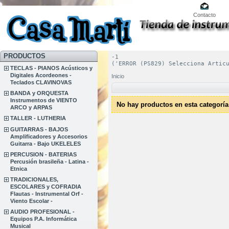
Contacto
PRODUCTOS
-1
('ERROR (PS829) Selecciona Artic
TECLAS - PIANOS Acústicos y
Digitales Acordeones -
Inicio
Teclados CLAVINOVAS
BANDA y ORQUESTA
Instrumentos de VIENTO
No hay productos en esta categoría
ARCO y ARPAS
TALLER - LUTHERIA
GUITARRAS - BAJOS
Amplificadores y Accesorios
Guitarra - Bajo UKELELES
PERCUSION - BATERIAS
Percusión brasileña - Latina -
Etnica
TRADICIONALES,
ESCOLARES y COFRADIA
Flautas - Instrumental Orf -
Viento Escolar -
AUDIO PROFESIONAL -
Equipos P.A. Informática
Musical