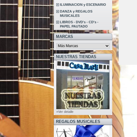
ILUMINACION y ESCENARIO
DANZA y REGALOS
MUSICALES
LIBROS - DVD's - CD's -
PAPEL PAUTADO
MARCAS
NUESTRAS TIENDAS
»Ver detalle
REGALOS MUSICALES