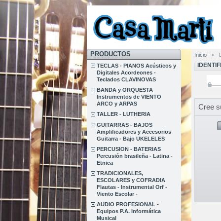
PRODUCTOS
Inicio
>
IDENTI
TECLAS - PIANOS Acústicos y
Digitales Acordeones -
Teclados CLAVINOVAS
BANDA y ORQUESTA
Instrumentos de VIENTO
ARCO y ARPAS
Cree s
TALLER - LUTHERIA
GUITARRAS - BAJOS
Amplificadores y Accesorios
Guitarra - Bajo UKELELES
PERCUSION - BATERIAS
Percusión brasileña - Latina -
Etnica
TRADICIONALES,
ESCOLARES y COFRADIA
Flautas - Instrumental Orf -
Viento Escolar -
AUDIO PROFESIONAL -
Equipos P.A. Informática
Musical