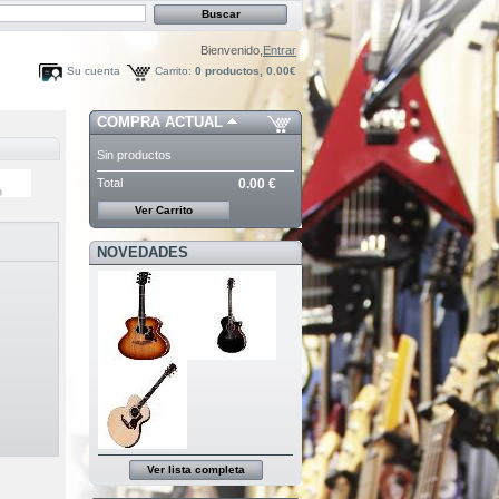
Bienvenido,
Entrar
Su cuenta
Carrito:
0
productos,
0.00€
COMPRA ACTUAL
Sin productos
Total
0.00 €
Ver Carrito
NOVEDADES
Ver lista completa